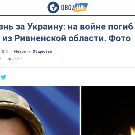
нь за Украину: на войне поги
из Ривненской области. Фото
юйко
Новости. Общество
7
9,5 т.