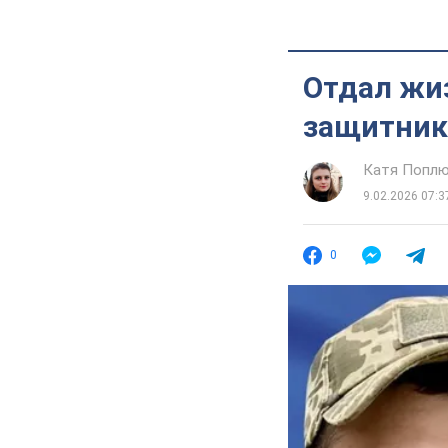
Отдал жиз
защитник 
Катя Попл
9.02.2026 07:3
0