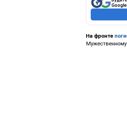
Google
На фронте
поги
Мужественном