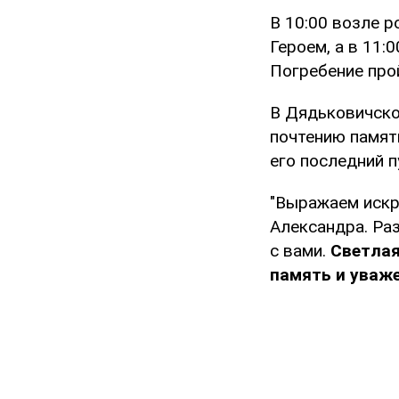
В 10:00 возле р
Героем, а в 11:
Погребение про
В Дядьковичско
почтению памят
его последний п
"Выражаем искр
Александра. Ра
с вами.
Светлая 
память и уваж