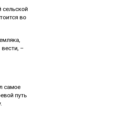
й сельской
тоится во
емляка,
 вести, –
л самое
оевой путь
.