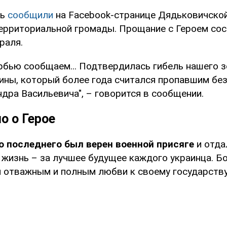
ть
сообщили
на Facebook-странице Дядьковичско
ерриториальной громады. Прощание с Героем сос
раля.
орбью сообщаем... Подтвердилась гибель нашего з
ины, который более года считался пропавшим без
дра Васильевича", – говорится в сообщении.
о о Герое
 последнего был верен военной присяге
и отда
 жизнь – за лучшее будущее каждого украинца. Б
 отважным и полным любви к своему государству