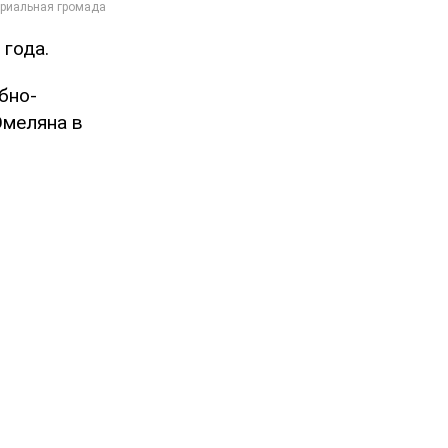
года.
бно-
Омеляна в