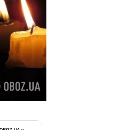
 OBOZ.UA в