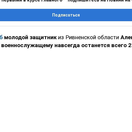
Подписаться
б
молодой защитник
из Ривненской области
Але
у
военнослужащему навсегда останется всего 2