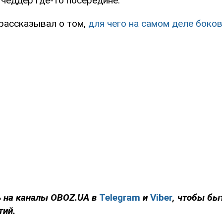
 чеддер где-то посередине.
рассказывал о том,
для чего на самом деле боко
 на каналы
OBOZ
.
UA
в
Telegram
и
Viber
, чтобы бы
тий.