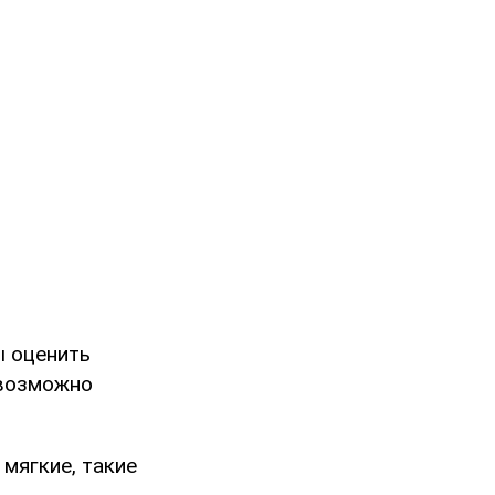
ы оценить
евозможно
мягкие, такие