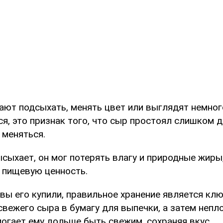
нают подсыхать, менять цвет или выглядят немног
, это признак того, что сыр простоял слишком д
 меняться.
сыхает, он мог потерять влагу и природные жиры,
на пищевую ценность.
 вы его купили, правильное хранение является кл
свежего сыра в бумагу для выпечки, а затем непл
огает ему дольше быть свежим, сохраняя вкус.