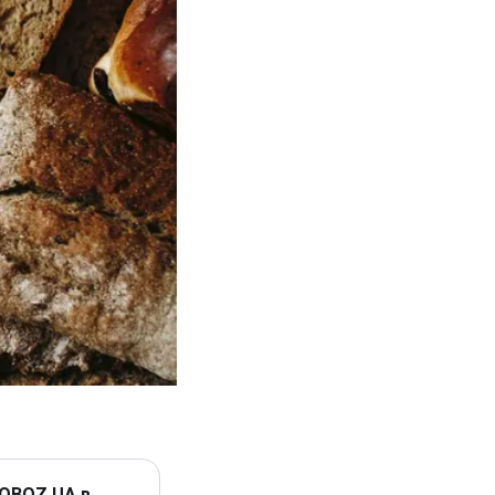
 OBOZ.UA в