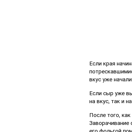
Если края начи
потрескавшимися
вкус уже начали
Если сыр уже вы
на вкус, так и 
После того, как
Заворачивание 
его фольгой пом