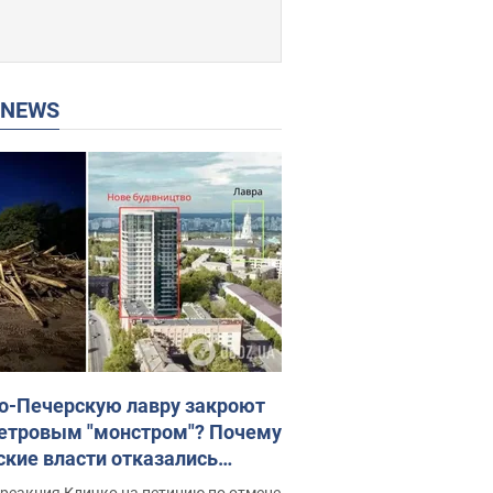
P NEWS
о-Печерскую лавру закроют
етровым "монстром"? Почему
ские власти отказались
новить строительство
реакция Кличко на петицию по отмене