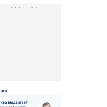
ения
ква выдвигает