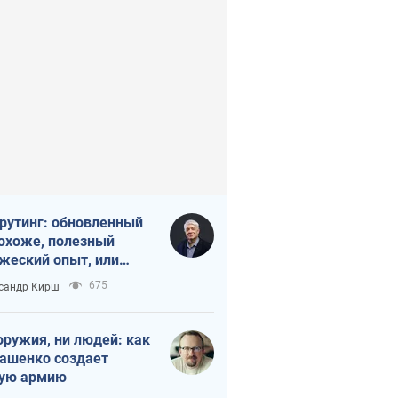
рутинг: обновленный
похоже, полезный
жеский опыт, или
лектика
675
сандр Кирш
бовательной трусости
оружия, ни людей: как
ашенко создает
ую армию