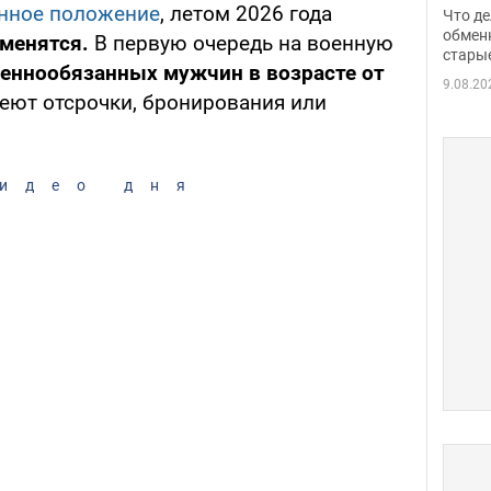
прин
нное положение
, летом 2026 года
Что де
обме
обмен
зменятся.
В первую очередь на военную
стары
таки
еннообязанных мужчин в возрасте от
9.08.20
меют отсрочки, бронирования или
идео дня