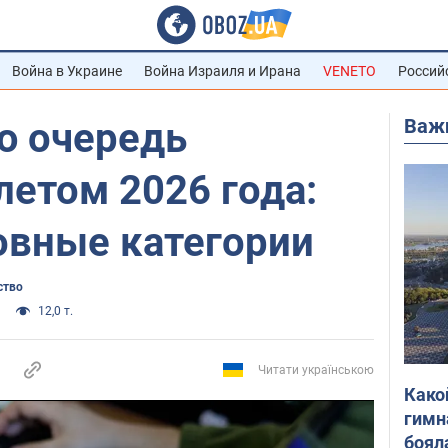
Война в Украине
Война Израиля и Ирана
VENETO
Россий
Важ
ю очередь
етом 2026 года:
овные категории
ство
12,0 т.
Читати українською
Како
гимн
боял