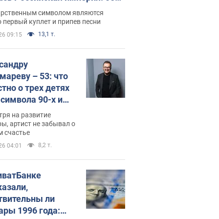
 не рассказывают в школе
арственным символом являются
 первый куплет и припев песни
13,1 т.
26 09:15
сандру
мареву – 53: что
стно о трех детях
-символа 90-х и
они выглядят
тря на развитие
ы, артист не забывал о
м счастье
8,2 т.
26 04:01
иватБанке
казали,
твительны ли
ары 1996 года: