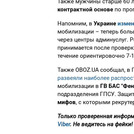
Также мужчины старше 60 
контрактной основе
по прог
Напомним, в
Украине
измен
мобилизации – теперь боль
через центры админуслуг. 
принимается после проверк
течение ориентировочно 7-1
Также OBOZ.UA сообщал, в 
развеяли наиболее распро
мобилизации в
ГВ БАС "Фен
подразделения ГПСУ. Защи
мифов
, с которыми рекруте
Только проверенная информ
Viber
. Не ведитесь на фейки!