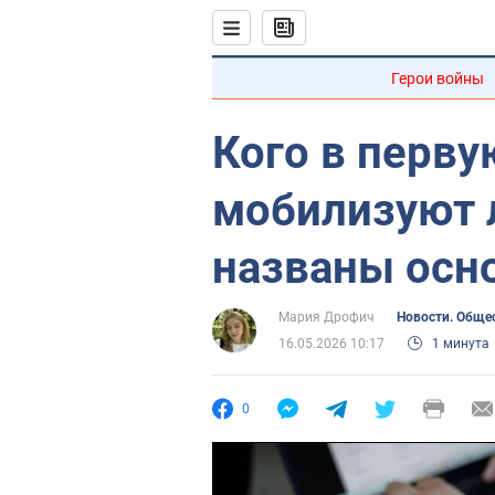
Герои войны
Кого в перву
мобилизуют л
названы осн
Мария Дрофич
Новости. Обще
16.05.2026 10:17
1 минута
0