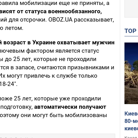
авила мобилизации еще не приняты, а
висят от статуса военнообязанного,
ий для отсрочки. OBOZ.UA рассказывает,
ю летом.
TO
 возраст в Украине охватывает мужчин
лючевым фактором является статус
 до 25 лет, которые не проходили
тся в запасе, считаются призывниками и
Их могут привлечь к службе только
18-24".
ложе 25 лет, которые уже проходили
подготовку,
автоматически получают
Киев
Поэтому они могут быть мобилизованы
80-м
киев
оста
Какая 