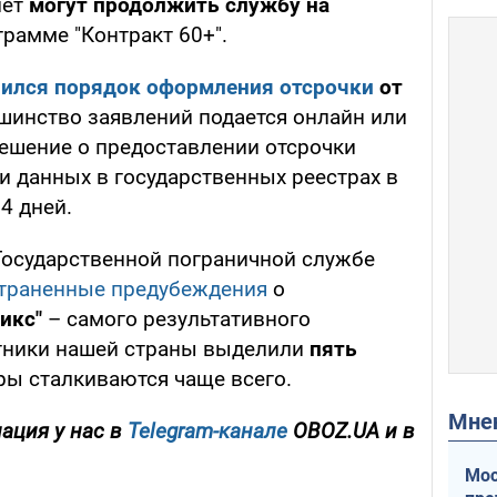
лет
могут продолжить службу на
рамме "Контракт 60+".
ился порядок оформления отсрочки
от
шинство заявлений подается онлайн или
Решение о предоставлении отсрочки
и данных в государственных реестрах в
4 дней.
Государственной пограничной службе
страненные предубеждения
о
икс"
– самого результативного
тники нашей страны выделили
пять
ры сталкиваются чаще всего.
Мн
ация у нас в
Telegram-канале
OBOZ.UA и в
Мос