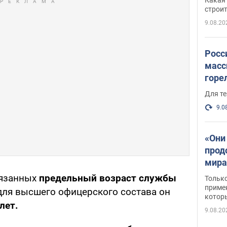
небо
строи
веру
9.08.20
Росс
масс
горе
есть
Для те
9.0
«Они
прод
мира
росс
бязанных
предельный возраст службы
Тольк
обст
примен
ля высшего офицерского состава он
котор
лет.
9.08.20