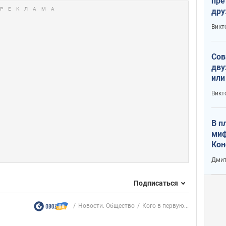
пре
др
пре
Викт
зав
от 
Сов
дву
или
и П
Викт
В п
миф
Кон
гла
Дмит
лов
окк
Подписаться
Новости. Общество
Кого в первую...