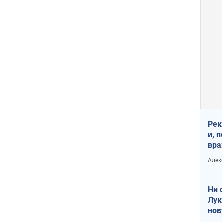
Рек
и, 
вра
Диа
Алек
тре
Ни 
Лук
нов