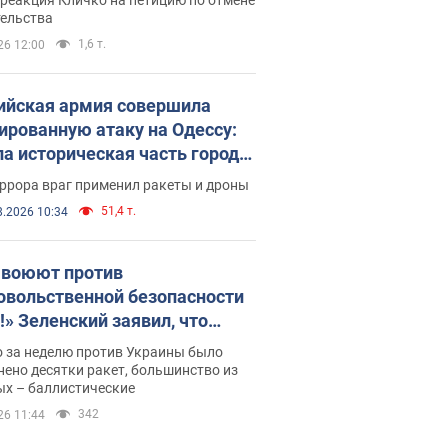
скреба "московского
тельства
ющего"
1,6 т.
26 12:00
ийская армия совершила
ированную атаку на Одессу:
ла историческая часть города,
 пострадавшие. Фото и видео
ррора враг применил ракеты и дроны
51,4 т.
8.2026 10:34
 воюют против
овольственной безопасности
!» Зеленский заявил, что
ийская армия вновь
о за неделю против Украины было
реляла порт в Одессе
ено десятки ракет, большинство из
ых – баллистические
342
26 11:44