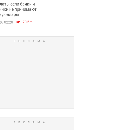
имают ли
лать, если банки и
нники и банки
ники не принимают
е доллары
е купюры
73,5 т.
26 02:20