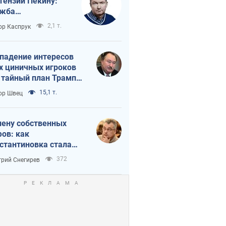
тензии Пекину:
ужба
вращается в
2,1 т.
ор Каспрук
исимость России
Китая
падение интересов
х циничных игроков
 тайный план Трампа
утина?
15,1 т.
ор Швец
лену собственных
ов: как
стантиновка стала
вной идеологической
372
рий Снегирев
ушкой для российских
упантов