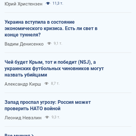
Юрий Христензен
11,3 т.
Украина вступила в состояние
экономического кризиса. Есть ли свет в
конце туннеля?
Вадим Денисенко
9,1 т.
Чей будет Крым, тот и победит (NSJ), а
украинских футбольных чиновников могут
назвать убийцами
Александр Кирш
8,7 т.
Запад проспал угрозу: Россия может
проверить НАТО войной
Леонид Невзлин
9,3 т.
Все мнения