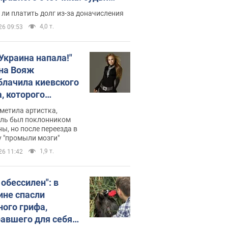
с неожиданное решение
ли платить долг из-за доначисления
4,0 т.
26 09:53
 Украина напала!"
на Вояж
блачила киевского
, которого
омбировали": он
метила артистка,
 русского не знал,
ель был поклонником
ы, но после переезда в
перь хочет
 "промыли мозги"
цида украинцев
1,9 т.
26 11:42
 обессилен": в
ине спасли
ного грифа,
авшего для себя