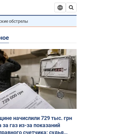
ские обстрелы
ное
ине начислили 729 тыс. грн
 за газ из-за показаний
правного счетчика: судья