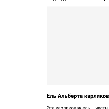
Ель Альберта карлико
Эта карликовая ель – часты