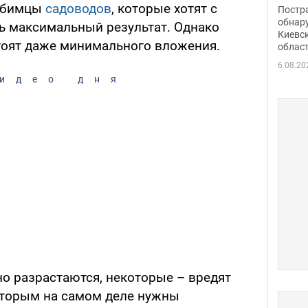
нети
юбимцы
садоводов
, которые хотят с
Постр
Фото
обнар
ь максимальный результат. Однако
Киевс
стоят даже минимального вложения.
облас
6.08.20
идео дня
но разрастаются, некоторые – вредят
оторым на самом деле нужны