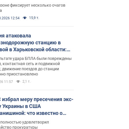
ации. Фото и видео
зоне фиксирует несколько очагов
а
15,9 т.
8.2026 12:54
ия атаковала
знодорожную станцию в
вой в Харьковской области:
 погибшие и раненые
ультате удара БПЛА были повреждены
, контактная сеть и подвижной
; движение поездов до станции
нно приостановлено
2,1 т.
26 11:57
 избрал меру пресечения экс-
у Украины в США
анишиной: что известно о
е полностью удовлетворил
айство прокуратуры