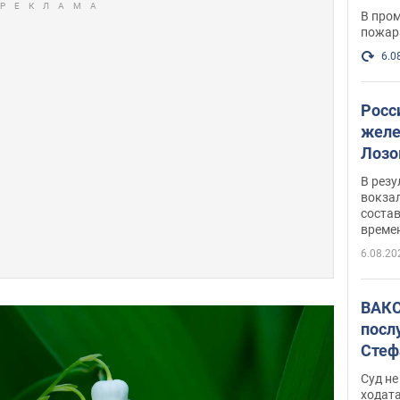
опер
В пром
пожар
6.0
Росс
желе
Лозо
есть
В рез
вокзал
состав
време
6.08.20
ВАКС
посл
Стеф
деле
Суд н
ходат