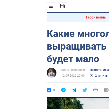
Герои войны
Какие многол
выращивать 
будет мало
Юлия Потерянко
Новости. Об
12.05.2026 20:00
2 минуты
0