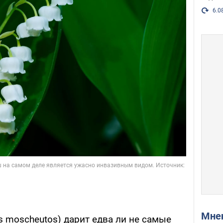
6.0
Мн
us moscheutos) дарит едва ли не самые