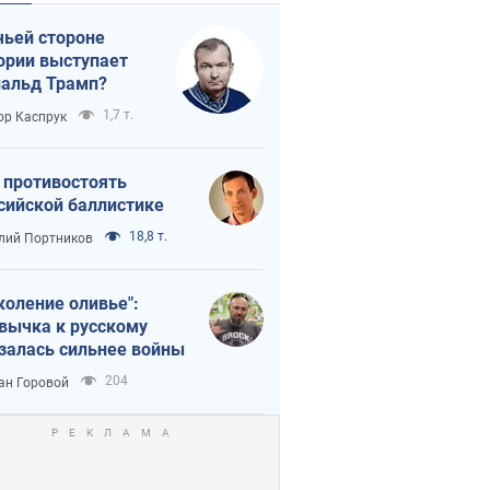
чьей стороне
ории выступает
альд Трамп?
1,7 т.
ор Каспрук
 противостоять
сийской баллистике
18,8 т.
лий Портников
коление оливье":
вычка к русскому
залась сильнее войны
204
ан Горовой