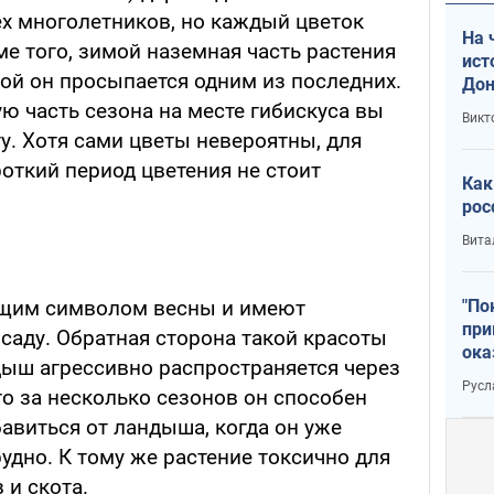
х многолетников, но каждый цветок
На 
ме того, зимой наземная часть растения
ист
ой он просыпается одним из последних.
Дон
ую часть сезона на месте гибискуса вы
Викт
ту. Хотя сами цветы невероятны, для
откий период цветения не стоит
Как
рос
Вита
"По
ящим символом весны и имеют
при
саду. Обратная сторона такой красоты
ока
дыш агрессивно распространяется через
Русл
о за несколько сезонов он способен
бавиться от ландыша, когда он уже
удно. К тому же растение токсично для
и скота.