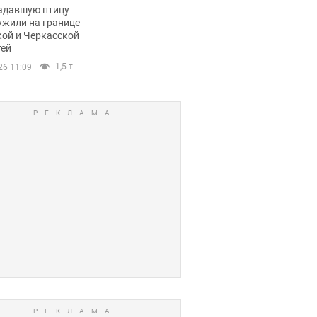
пичный маршрут.
адавшую птицу
ужили на границе
кой и Черкасской
тей
1,5 т.
26 11:09