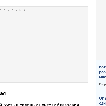
Вот
рос
мас
Игор
вая
От 
оди
й гость в садовых центрах благодаря