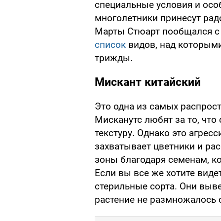
специальные условия и особ
многолетники принесут радо
Марты Стюарт пообщался с 
список
видов, над которыми
трижды.
Мискант китайский
Это одна из самых распрос
Мисканутс любят за то, что
текстуру. Однако это агрес
захватывает цветники и ра
зоны благодаря семенам, к
Если вы все же хотите видет
стерильные сорта. Они выв
растение не размножалось 