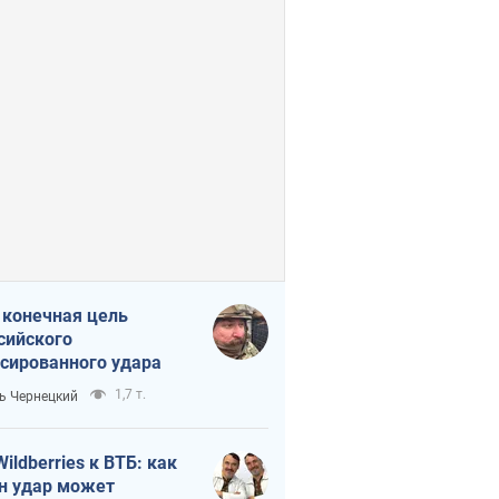
 конечная цель
сийского
сированного удара
1,7 т.
ь Чернецкий
Wildberries к ВТБ: как
н удар может