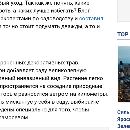
ый уход. Так как же понять, какие
сть, а каких лучше избегать? Блог
экспертами по садоводству и
составил
 точно стоит подумать дважды, а то и
TO
траненных декоративных трав.
 он добавляет саду великолепную
сивный инвазивный вид. Растение легко
спространяется на соседние природные
оторые разносится ветром на километры.
ь мискантус у себя в саду, выбирайте
едены специально для того, чтобы
Силы
самосевом.
Ярос
Зеле