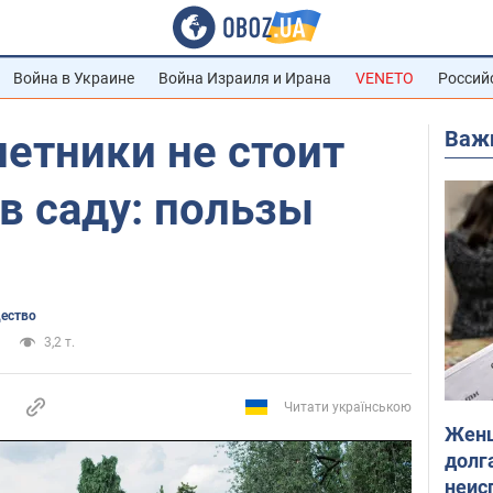
Война в Украине
Война Израиля и Ирана
VENETO
Россий
Важ
етники не стоит
в саду: пользы
щество
3,2 т.
Читати українською
Женщ
долга
неис