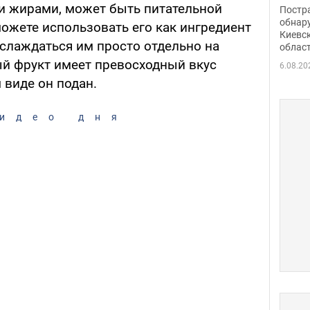
нети
и жирами, может быть питательной
Постр
Фото
обнар
ожете использовать его как ингредиент
Киевс
аслаждаться им просто отдельно на
облас
ый фрукт имеет превосходный вкус
6.08.20
 виде он подан.
идео дня