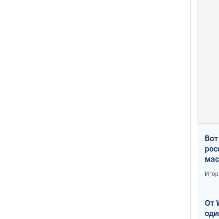
Вот
рос
мас
Игор
От 
оди