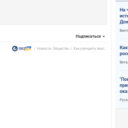
На 
ист
Дон
Викт
Подписаться
Как
Новости. Общество
Как улучшить вкус...
рос
Вита
"По
при
ока
Русл