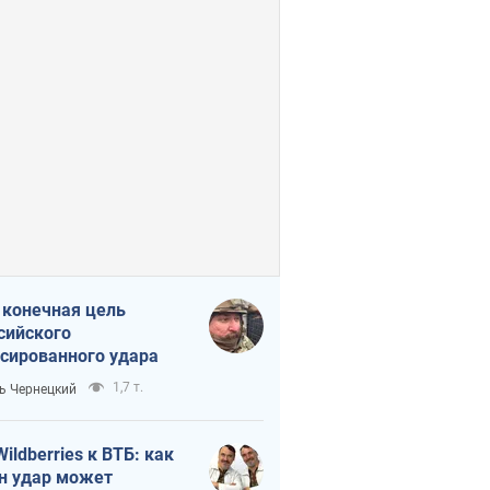
 конечная цель
сийского
сированного удара
1,7 т.
ь Чернецкий
Wildberries к ВТБ: как
н удар может