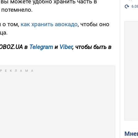
, вы можете удобно хранить часть в
6.0
 потемнело.
л
о том,
как хранить авокадо
, чтобы оно
ца.
OBOZ
.
UA
в
Telegram
и
Viber
,
чтобы быть в
Мн