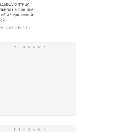
пичный маршрут.
адавшую птицу
ужили на границе
кой и Черкасской
тей
1,5 т.
26 11:09