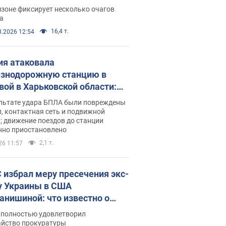
ации. Фото и видео
зоне фиксирует несколько очагов
а
16,4 т.
8.2026 12:54
ия атаковала
знодорожную станцию в
вой в Харьковской области:
 погибшие и раненые
ультате удара БПЛА были повреждены
, контактная сеть и подвижной
; движение поездов до станции
нно приостановлено
2,1 т.
26 11:57
 избрал меру пресечения экс-
у Украины в США
анишиной: что известно о
е полностью удовлетворил
айство прокуратуры