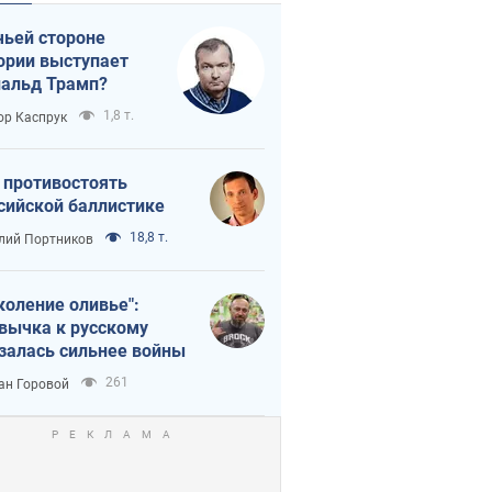
чьей стороне
ории выступает
альд Трамп?
1,8 т.
ор Каспрук
 противостоять
сийской баллистике
18,8 т.
лий Портников
коление оливье":
вычка к русскому
залась сильнее войны
261
ан Горовой