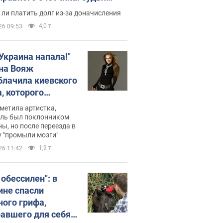
с неожиданное решение
ли платить долг из-за доначисления
4,0 т.
26 09:53
 Украина напала!"
на Вояж
блачила киевского
, которого
омбировали": он
метила артистка,
 русского не знал,
ель был поклонником
ы, но после переезда в
перь хочет
 "промыли мозги"
цида украинцев
1,9 т.
26 11:42
 обессилен": в
ине спасли
ного грифа,
авшего для себя