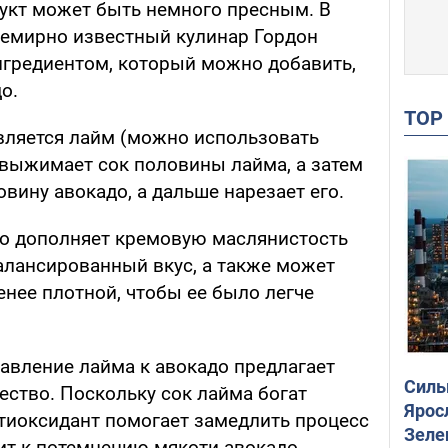
рукт может быть немного пресным. В
семирно известный кулинар Гордон
гредиентом, который можно добавить,
о.
TO
вляется лайм (можно использовать
 выжимает сок половины лайма, а затем
овину авокадо, а дальше нарезает его.
о дополняет кремовую маслянистость
балансированный вкус, а также может
енее плотной, чтобы ее было легче
бавление лайма к авокадо предлагает
Силы
ство. Поскольку сок лайма богат
Ярос
нтиоксидант помогает замедлить процесс
Зеле
ит к потемнению мякоти авокадо.