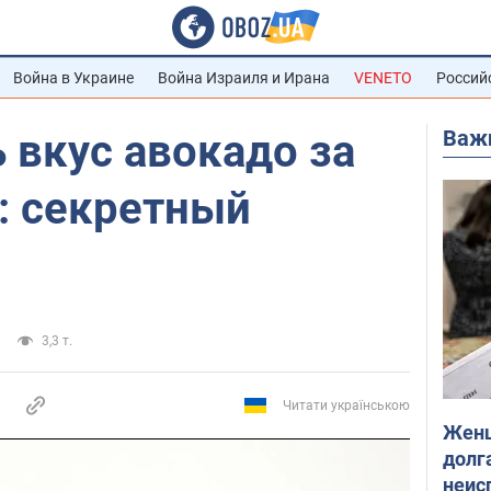
Война в Украине
Война Израиля и Ирана
VENETO
Россий
Важ
 вкус авокадо за
: секретный
3,3 т.
Читати українською
Женщ
долга
неис