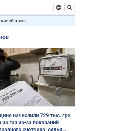
ские обстрелы
ное
ине начислили 729 тыс. грн
 за газ из-за показаний
правного счетчика: судья