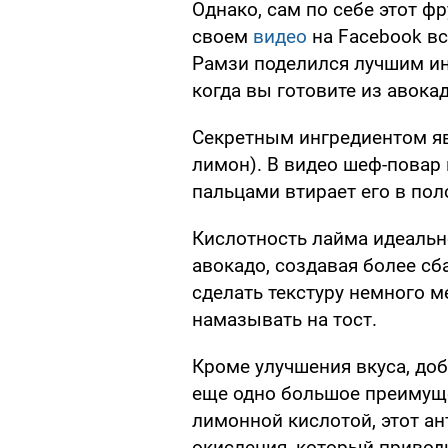
Однако, сам по себе этот ф
своем
видео
на Facebook в
Рамзи поделился лучшим ин
когда вы готовите из авокад
Секретным ингредиентом я
лимон). В видео шеф-повар
пальцами втирает его в пол
Кислотность лайма идеальн
авокадо, создавая более с
сделать текстуру немного м
намазывать на тост.
Кроме улучшения вкуса, до
еще одно большое преимуще
лимонной кислотой, этот а
окисления, который привод