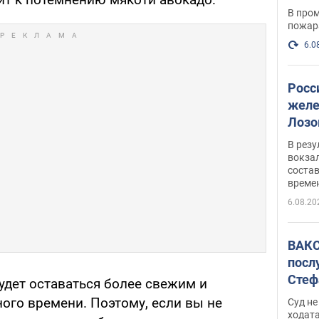
опер
В пром
пожар
6.0
Росс
желе
Лозо
есть
В рез
вокзал
состав
време
6.08.20
ВАКС
посл
Стеф
будет оставаться более свежим и
деле
ого времени. Поэтому, если вы не
Суд н
ходат