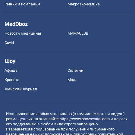
Рынки и компании
Mакроэкономика
MedOboz
Новости медицины
MAMACLUB
Covid
Шоу
Афиша
Сплетни
Красота
Мода
Женский Журнал
Использование любых материалов (в том числе фото- и видео-),
размещенных на этом сайте
https://www.obozrevatel.com
и на всех
его поддоменах, в любом виде строго запрещено.
Разрешается использование при получении письменного
разрешения на их использование и при условии обязательной