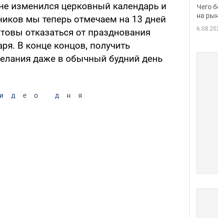
вака
ине изменился церковный календарь и
Чего б
на рын
иков мы теперь отмечаем на 13 дней
6.08.20
отовы отказаться от празднования
аря. В конце концов, получить
елания даже в обычный будний день
идео дня