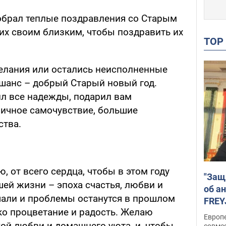
обрал теплые поздравления со Старым
их своим близким, чтобы поздравить их
TO
желания или остались неисполненные
 шанс – добрый Старый новый год.
л все надежды, подарил вам
ичное самочувствие, большие
ства.
, от всего сердца, чтобы в этом году
"Защ
шей жизни – эпоха счастья, любви и
об а
ечали и проблемы останутся в прошлом
FREY
ько процветание и радость. Желаю
подд
Европ
ой любви и домашнего уюта, и, чтобы
совме