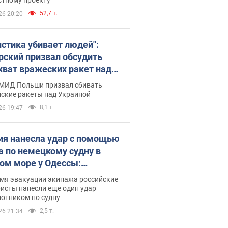
52,7 т.
26 20:20
истика убивает людей":
рский призвал обсудить
хват вражеских ракет над
иной
 МИД Польши призвал сбивать
йские ракеты над Украиной
8,1 т.
26 19:47
ия нанесла удар с помощью
а по немецкому судну в
ом море у Одессы:
обности
емя эвакуации экипажа российские
исты нанесли еще один удар
лотником по судну
2,5 т.
26 21:34