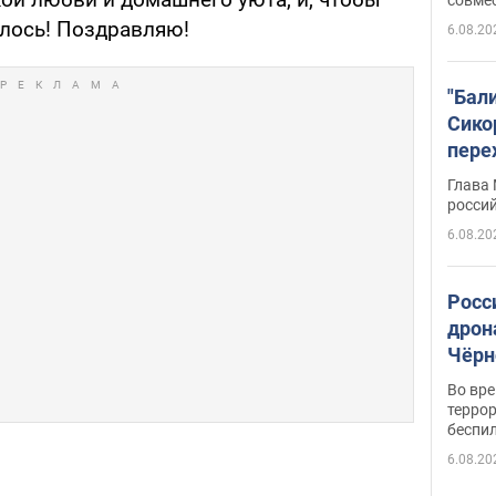
алось! Поздравляю!
6.08.20
"Бал
Сико
пере
Укра
Глава
росси
6.08.20
Росс
дрон
Чёрн
подр
Во вр
террор
беспи
6.08.20