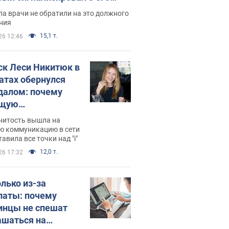
ессивном" раке
а врачи не обратили на это должного
ния
15,1 т.
26 12:46
ск Леси Никитюк в
атах обернулся
далом: почему
ущую
раведливо
нитость вышла на
йтили
ю коммуникацию в сети
тавила все точки над "i"
12,0 т.
26 17:32
олько из-за
латы: почему
инцы не спешат
ашаться на