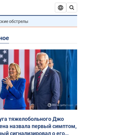
ские обстрелы
ное
уга тяжелобольного Джо
ена назвала первый симптом,
рый сигнализировал о его