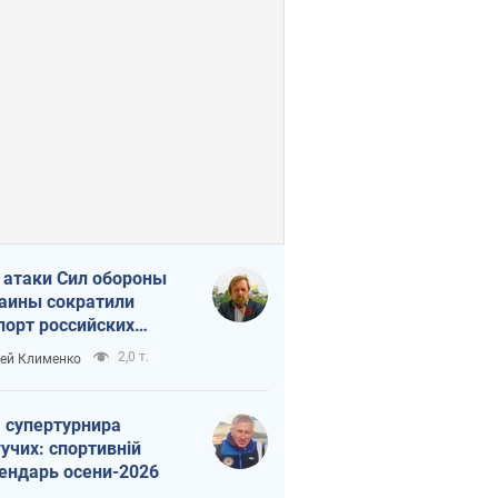
 атаки Сил обороны
аины сократили
порт российских
тепродуктов
2,0 т.
ей Клименко
 супертурнира
учих: спортивній
ендарь осени-2026