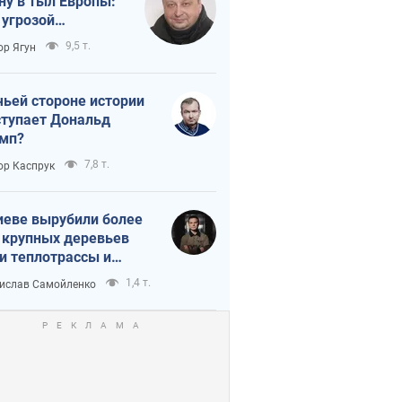
ну в тыл Европы:
 угрозой
тическая
9,5 т.
ор Ягун
истика
чьей стороне истории
тупает Дональд
мп?
7,8 т.
ор Каспрук
иеве вырубили более
 крупных деревьев
и теплотрассы и
реки Генплану
1,4 т.
ислав Самойленко