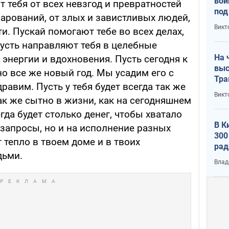
вой
 тебя от всех невзгод и превратностей
под
очарований, от злых и завистливых людей,
кри
Викт
и. Пускай помогают тебе во всех делах,
лог
Пусть направляют тебя в целебные
На 
энергии и вдохновения. Пусть сегодня к
выс
но все же новый год. Мы усадим его с
Тра
равим. Пусть у тебя будет всегда так же
Викт
так же сытно в жизни, как на сегодняшнем
гда будет столько денег, чтобы хватало
В К
запросы, но и на исполнение разных
300
 тепло в твоем доме и в твоих
рад
дьми.
воп
Влад