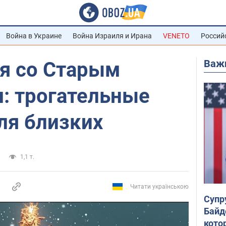
Война в Украине
Война Израиля и Ирана
VENETO
Россий
Важ
я со Старым
: трогательные
ля близких
1,1 т.
Читати українською
Супр
Байд
кото