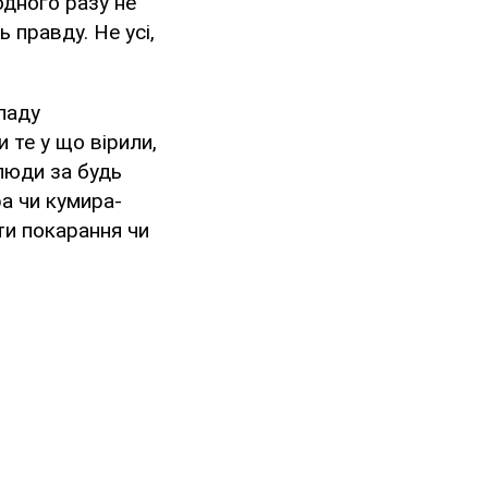
дного разу не
 правду. Не усі,
зладу
 те у що вірили,
 люди за будь
ра чи кумира-
ти покарання чи