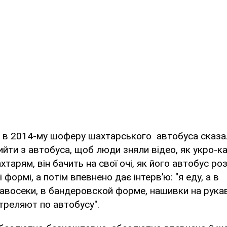
 в 2014-му шоферу шахтарського автобуса сказал
вийти з автобуса, щоб люди зняли відео, як укро-к
хтарям, він бачить на свої очі, як його автобус р
 формі, а потім впевнено дає інтерв’ю: "я еду, а в
авосеки, в бандеровской форме, нашивки на рука
стреляют по автобусу".