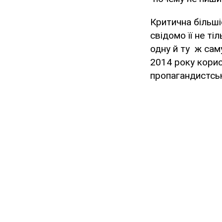
Критична більші
свідомо її не т
одну й ту ж сам
2014 року кори
пропагандистськ