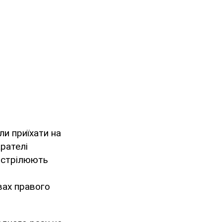
и приїхати на
арателі
озстрілюють
вах правого