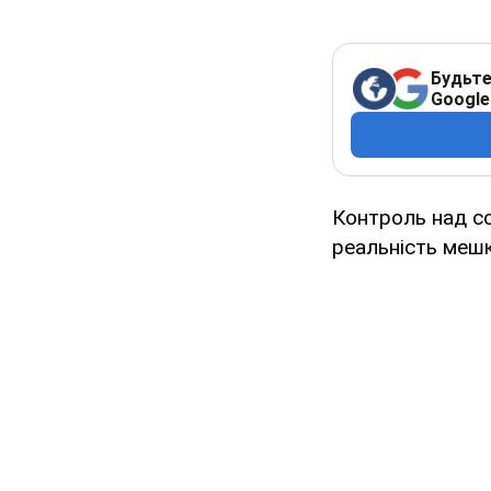
Будьте
Google
Контроль над со
реальність мешк