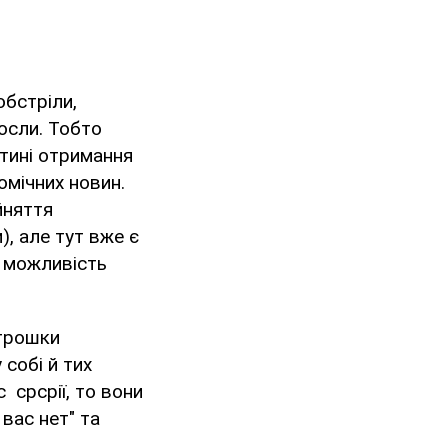
обстріли,
росли. Тобто
тині отримання
омічних новин.
йняття
), але тут вже є
і можливість
 трошки
собі й тих
 срсрії, то вони
вас нет" та