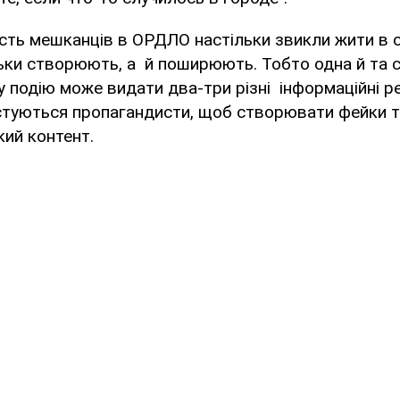
сть мешканців в ОРДЛО настільки звикли жити в св
ільки створюють, а й поширюють. Тобто одна й та
у подію може видати два-три різні інформаційні р
стуються пропагандисти, щоб створювати фейки 
ий контент.