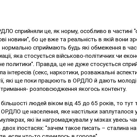
ЛО сприйняли це, як норму, особливо в частині "
ові новини", бо це вже та реальність в якій вони з
 нормально сприймають будь які обмеження в час
мації, яка стосується військово-політичних чи екон
е политики". Правда, це не дуже стосується спри
а інтересів (секс, наркотики, розважальні аспекти
гії, які ще поки працюють в ОРДЛО й дають молод
отримання- розповсюдження якогось контенту.
більшості людей віком від 45 до 65 років, то тут
 ОРДЛО це населення, яке настільки заплуталося у 
мулякрах, які їм нагромаджували у мізках увесь час
 двох іпостасях: "зачем такое писать – сталина на 
те, если что-то случилось в городе".