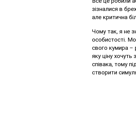
Все це робили 
зізналися в брех
але критична бі
Чому так, я не 
особистості. Мо
свого кумира – 
яку ціну хочуть
співака, тому п
створити симуля