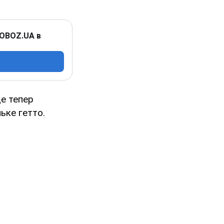
 OBOZ.UA в
це тепер
ьке гетто.