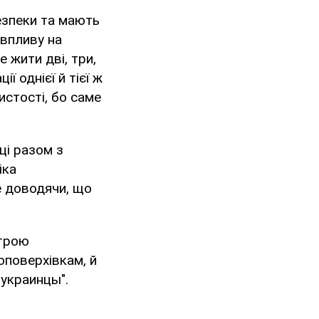
безпеки та мають
 впливу на
 жити дві, три,
ї однієї й тієї ж
истості, бо саме
ці разом з
іка
е доводячи, що
строю
оповерхівкам, й
 украинцы".