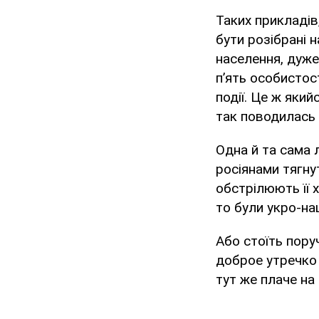
Таких прикладів,
бути розібрані 
населення, дуже
п’ять особистост
події. Це ж яки
так поводилась
Одна й та сама 
росіянами тягнут
обстрілюють її 
то були укро-на
Або стоїть пору
доброе утречко 
тут же плаче на