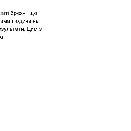
іті брехні, що
 сама людина на
езультати. Цим з
та