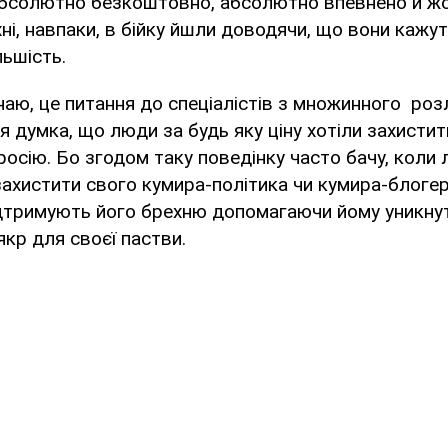
абсолютно безкоштовно, абсолютно впевнено й жо
ні, навпаки, в бійку йшли доводячи, що вони кажуть
льшість.
знаю, це питання до спеціалістів з множинного ро
я думка, що люди за будь яку ціну хотіли захистити
росію. Бо згодом таку поведінку часто бачу, коли
 захистити свого кумира-політика чи кумира-блоге
ідтримують його брехню допомагаючи йому уникну
кр для своєї пастви.