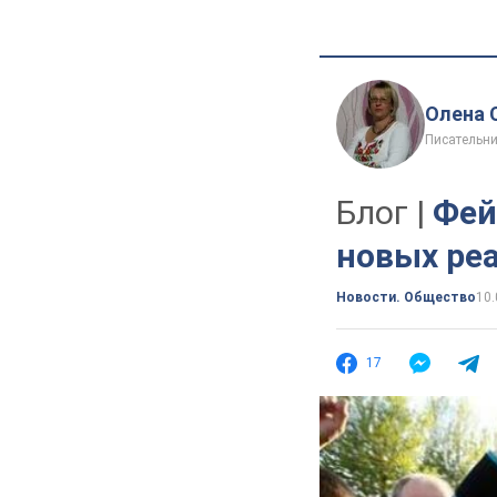
Олена 
Писательни
Блог |
Фей
новых ре
Новости. Общество
10.
17