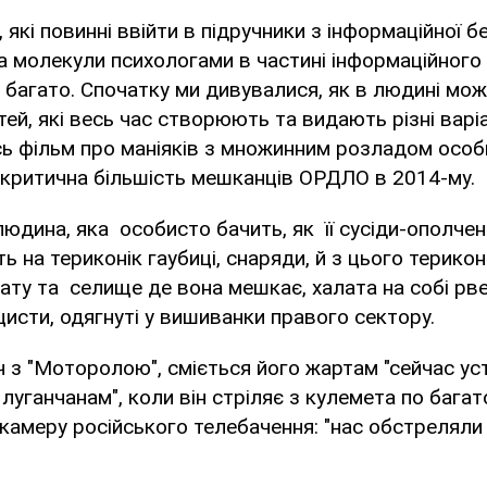
 які повинні ввійти в підручники з інформаційної 
на молекули психологами в частині інформаційного
 багато. Спочатку ми дивувалися, як в людині може
ей, які весь час створюють та видають різні варіаці
йсь фільм про маніяків з множинним розладом особ
 критична більшість мешканців ОРДЛО в 2014-му.
людина, яка особисто бачить, як її сусіди-ополчен
ь на териконік гаубиці, снаряди, й з цього терикон
хату та селище де вона мешкає, халата на собі рв
цисти, одягнуті у вишиванки правого сектору.
ч з "Моторолою", сміється його жартам "сейчас у
луганчанам", коли він стріляє з кулемета по багат
 камеру російського телебачення: "нас обстреляли