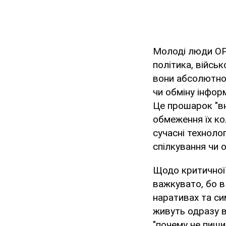
Молоді люди ОРД
політика, військ
вони абсолютно
чи обміну інфор
Це прошарок "вн
обмеження їх кол
сучасні техноло
спілкування чи 
Щодо критичної 
важкувато, бо в
наративах та си
живуть одразу в
"почему не пиши