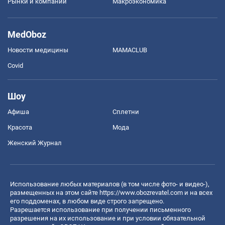
Рынки и компании
Mакроэкономика
MedOboz
Новости медицины
MAMACLUB
Covid
Шоу
Афиша
Сплетни
Красота
Мода
Женский Журнал
Использование любых материалов (в том числе фото- и видео-),
размещенных на этом сайте
https://www.obozrevatel.com
и на всех
его поддоменах, в любом виде строго запрещено.
Разрешается использование при получении письменного
разрешения на их использование и при условии обязательной