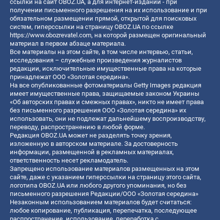
ссылки на сайт OBOZ.UA, а для интернет-изданий - при
получении письменного разрешения на их использование и при
обязательном размещении прямой, открытой для поисковых
систем, гиперссылки на страницу OBOZ.UA по ссылке
https://www.obozrevatel.com
, на которой размещен оригинальный
материал в первом абзаце материала.
Все материалы на этом сайте, в том числе интервью, статьи,
исследования – служебные произведения журналистов
редакции, исключительные имущественные права на которые
принадлежат ООО «Золотая середина».
На все опубликованные фотоматериалы Getty Images редакция
имеет имущественные права, защищаемые законом Украины
«Об авторских правах и смежных правах», никто не имеет права
без письменного разрешения ООО «Золотая середина» их
использовать, они не подлежат дальнейшему воспроизводству,
переводу, распространению в любой форме.
Редакция OBOZ.UA может не разделять точку зрения,
изложенную в авторском материале. За достоверность
информации, размещенной в рекламных материалах,
ответственность несет рекламодатель.
Запрещено использование материалов размещенных на этом
сайте, даже с указанием гиперссылки на страницу этого сайта,
логотипа OBOZ.UA или любого другого упоминания, но без
письменного разрешения Редакции/ООО «Золотая середина»
Незаконным использованием материалов будет считаться:
любое копирование, публикация, перепечатка, последующее
распространение, использование, переработка с