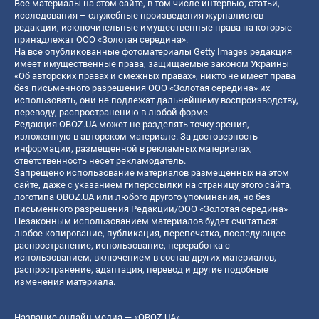
Все материалы на этом сайте, в том числе интервью, статьи,
исследования – служебные произведения журналистов
редакции, исключительные имущественные права на которые
принадлежат ООО «Золотая середина».
На все опубликованные фотоматериалы Getty Images редакция
имеет имущественные права, защищаемые законом Украины
«Об авторских правах и смежных правах», никто не имеет права
без письменного разрешения ООО «Золотая середина» их
использовать, они не подлежат дальнейшему воспроизводству,
переводу, распространению в любой форме.
Редакция OBOZ.UA может не разделять точку зрения,
изложенную в авторском материале. За достоверность
информации, размещенной в рекламных материалах,
ответственность несет рекламодатель.
Запрещено использование материалов размещенных на этом
сайте, даже с указанием гиперссылки на страницу этого сайта,
логотипа OBOZ.UA или любого другого упоминания, но без
письменного разрешения Редакции/ООО «Золотая середина»
Незаконным использованием материалов будет считаться:
любое копирование, публикация, перепечатка, последующее
распространение, использование, переработка с
использованием, включением в состав других материалов,
распространение, адаптация, перевод и другие подобные
изменения материала.
Название онлайн медиа — «OBOZ.UA»