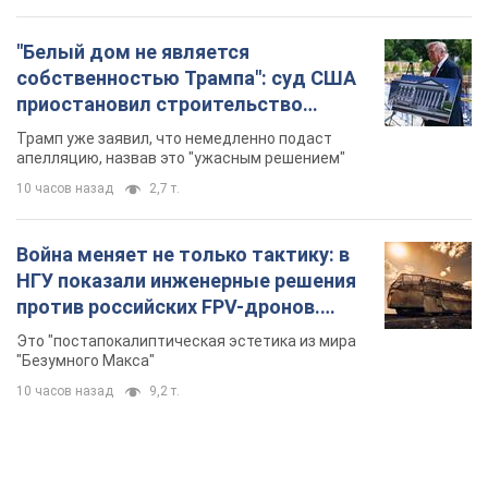
"Белый дом не является
собственностью Трампа": суд США
приостановил строительство
бального зала стоимостью 400 млн
Трамп уже заявил, что немедленно подаст
долларов
апелляцию, назвав это "ужасным решением"
10 часов назад
2,7 т.
Война меняет не только тактику: в
НГУ показали инженерные решения
против российских FPV-дронов.
Фото
Это "постапокалиптическая эстетика из мира
"Безумного Макса"
10 часов назад
9,2 т.