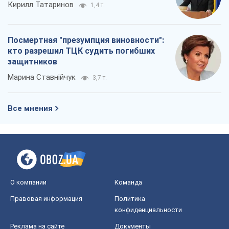
Кирилл Татаринов
1,4 т.
Посмертная "презумпция виновности":
кто разрешил ТЦК судить погибших
защитников
Марина Ставнійчук
3,7 т.
Все мнения
О компании
Команда
Правовая информация
Политика
конфиденциальности
Реклама на сайте
Документы