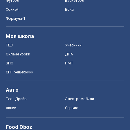
Футбол
Баскетбол
Хоккей
Бокс
Формула-1
Моя школа
ГДЗ
Учебники
Онлайн уроки
ДПА
ЗНО
НМТ
СНГ решебники
Авто
Тест Драйв
Электромобили
Акции
Сервис
Food Oboz