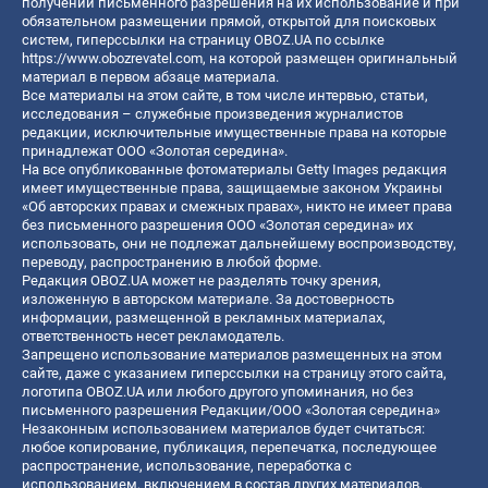
получении письменного разрешения на их использование и при
обязательном размещении прямой, открытой для поисковых
систем, гиперссылки на страницу OBOZ.UA по ссылке
https://www.obozrevatel.com
, на которой размещен оригинальный
материал в первом абзаце материала.
Все материалы на этом сайте, в том числе интервью, статьи,
исследования – служебные произведения журналистов
редакции, исключительные имущественные права на которые
принадлежат ООО «Золотая середина».
На все опубликованные фотоматериалы Getty Images редакция
имеет имущественные права, защищаемые законом Украины
«Об авторских правах и смежных правах», никто не имеет права
без письменного разрешения ООО «Золотая середина» их
использовать, они не подлежат дальнейшему воспроизводству,
переводу, распространению в любой форме.
Редакция OBOZ.UA может не разделять точку зрения,
изложенную в авторском материале. За достоверность
информации, размещенной в рекламных материалах,
ответственность несет рекламодатель.
Запрещено использование материалов размещенных на этом
сайте, даже с указанием гиперссылки на страницу этого сайта,
логотипа OBOZ.UA или любого другого упоминания, но без
письменного разрешения Редакции/ООО «Золотая середина»
Незаконным использованием материалов будет считаться:
любое копирование, публикация, перепечатка, последующее
распространение, использование, переработка с
использованием, включением в состав других материалов,