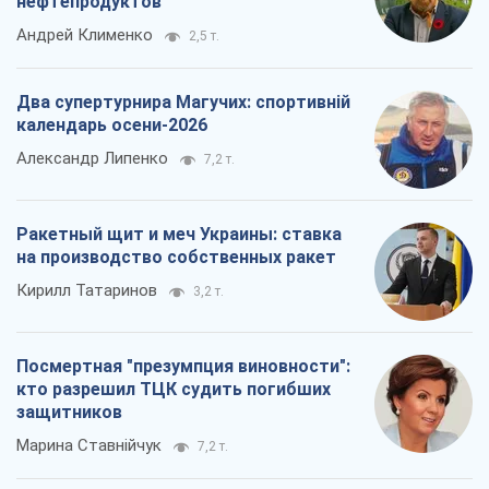
нефтепродуктов
Андрей Клименко
2,5 т.
Два супертурнира Магучих: спортивній
календарь осени-2026
Александр Липенко
7,2 т.
Ракетный щит и меч Украины: ставка
на производство собственных ракет
Кирилл Татаринов
3,2 т.
Посмертная "презумпция виновности":
кто разрешил ТЦК судить погибших
защитников
Марина Ставнійчук
7,2 т.