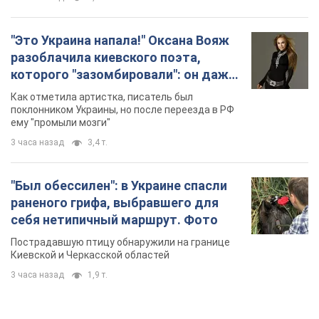
"Это Украина напала!" Оксана Вояж
разоблачила киевского поэта,
которого "зазомбировали": он даже
русского не знал, а теперь хочет
Как отметила артистка, писатель был
геноцида украинцев
поклонником Украины, но после переезда в РФ
ему "промыли мозги"
3 часа назад
3,4 т.
"Был обессилен": в Украине спасли
раненого грифа, выбравшего для
себя нетипичный маршрут. Фото
Пострадавшую птицу обнаружили на границе
Киевской и Черкасской областей
3 часа назад
1,9 т.