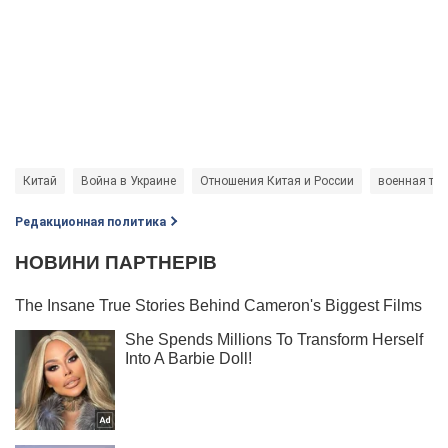
Китай
Война в Украине
Отношения Китая и России
военная тех
Редакционная политика