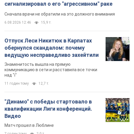
сигнализировал о его "агрессивном" раке
Сначала врачи не обратили на это должного внимания
6.08.2026 12:46
15,9 т.
Отпуск Леси Никитюк в Карпатах
обернулся скандалом: почему
ведущую несправедливо захейтили
Знаменитость вышла на прямую
коммуникацию в сети и расставила все точки
над "i"
11 годин тому
12,7 т.
"Динамо" с победы стартовало в
квалификации Лиги конференций.
Видео
Матч прошел в Люблине
7 годин тому
2,0 т.