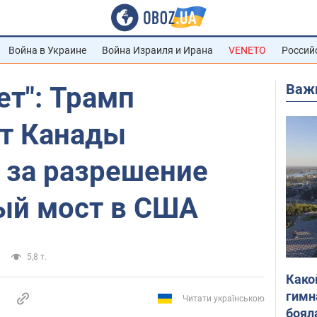
Война в Украине
Война Израиля и Ирана
VENETO
Россий
Важ
т": Трамп
от Канады
 за разрешение
ый мост в США
5,8 т.
Како
гимн
Читати українською
боял