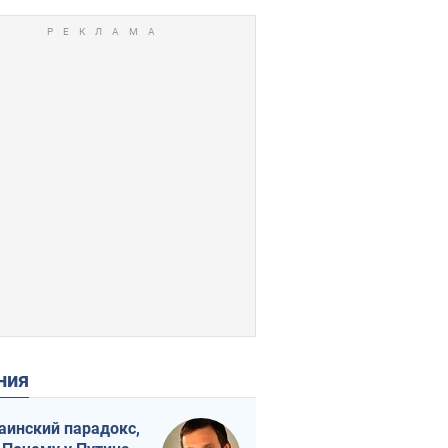
ения
аинский парадокс,