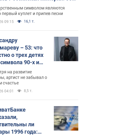
 не рассказывают в школе
арственным символом являются
 первый куплет и припев песни
16,1 т.
26 09:15
сандру
мареву – 53: что
стно о трех детях
-символа 90-х и
они выглядят
тря на развитие
ы, артист не забывал о
м счастье
8,5 т.
26 04:01
иватБанке
казали,
твительны ли
ары 1996 года: