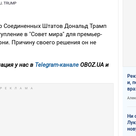
ер Соединенных Штатов Дональд Трамп
упление в "Совет мира" для премьер-
ни. Причину своего решения он не
ация у нас в
Telegram-канале
OBOZ.UA и
Рек
и, 
вра
Диа
Алек
тре
Ни 
Лук
нов