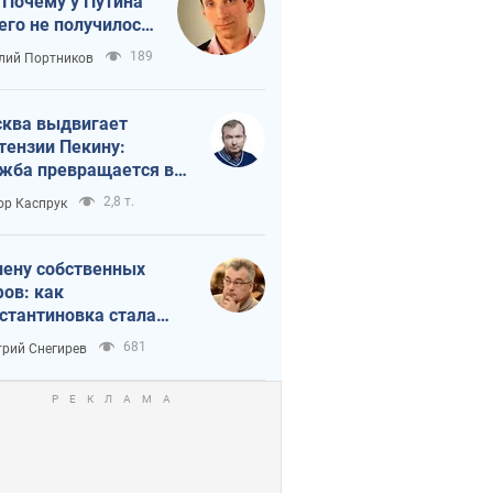
 Почему у Путина
его не получилось
краиной
189
лий Портников
ква выдвигает
тензии Пекину:
жба превращается в
исимость России от
2,8 т.
ор Каспрук
ая
лену собственных
ов: как
стантиновка стала
вной идеологической
681
рий Снегирев
ушкой для российских
упантов