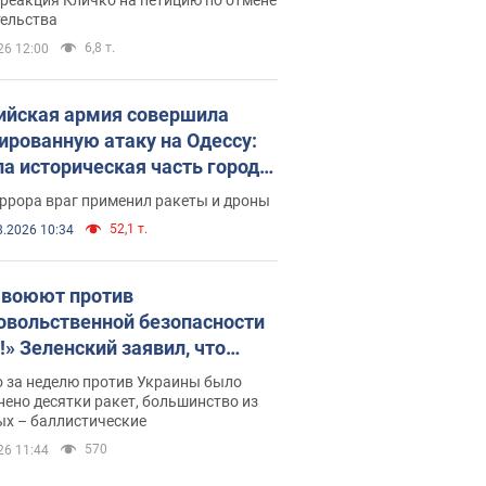
скреба "московского
тельства
ющего"
6,8 т.
26 12:00
ийская армия совершила
ированную атаку на Одессу:
ла историческая часть города,
 пострадавшие. Фото и видео
ррора враг применил ракеты и дроны
52,1 т.
8.2026 10:34
 воюют против
овольственной безопасности
!» Зеленский заявил, что
ийская армия вновь
о за неделю против Украины было
реляла порт в Одессе
ено десятки ракет, большинство из
ых – баллистические
570
26 11:44