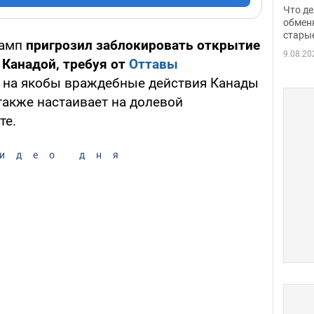
прин
Что де
обме
обмен
стары
таки
рамп
пригрозил заблокировать открытие
9.08.20
Канадой, требуя от
Оттавы
 на якобы враждебные действия Канады
 также настаивает на долевой
те.
идео дня