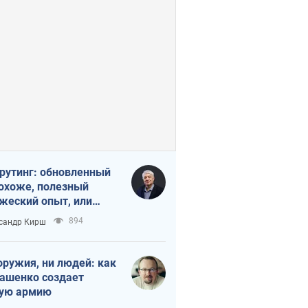
рутинг: обновленный
похоже, полезный
жеский опыт, или
лектика
894
сандр Кирш
бовательной трусости
оружия, ни людей: как
ашенко создает
ую армию