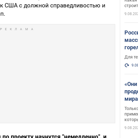
небо
я к США с должной справедливостью и
строи
веру
п.
9.08.20
Росс
масс
горе
есть
Для те
9.0
«Они
прод
мира
росс
Тольк
обст
примен
котор
9.08.20
 по проекту начнутся "немедленно", и