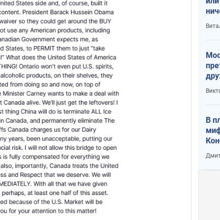
или
нич
с У
Вита
Мос
пре
дру
зав
Викт
Кит
В п
миф
Кон
гла
Дмит
лов
окк