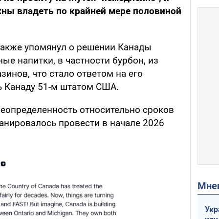
жны владеть по крайней мере половиной
также упомянул о решении Канады
ые напитки, в частности бурбон, из
зинов, что стало ответом на его
 Канаду 51-м штатом США.
неопределенность относительно сроков
ланировалось провести в начале 2026
Мн
Укр