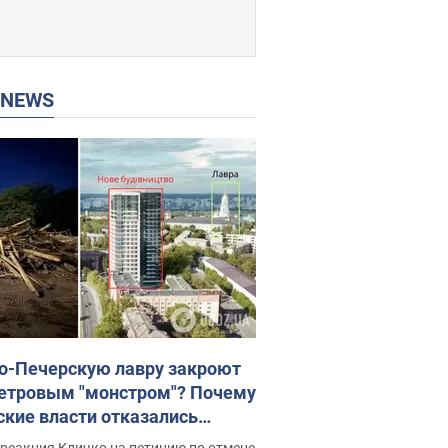
P NEWS
о-Печерскую лавру закроют
етровым "монстром"? Почему
ские власти отказались
новить строительство
реакция Кличко на петицию по отмене