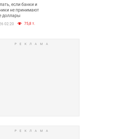
имают ли
лать, если банки и
нники и банки
ники не принимают
е доллары
е купюры
75,8 т.
26 02:20