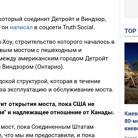
который соединит Детройт и Виндзор,
м он
написал
в соцсети Truth Social.
TO
Хоу, строительство которого началось в
ервым мостом с пешеходным и
ежду американским городом Детройт
м Виндзором (Онтарио).
ской структурой, которая в течение
 за эксплуатацию и обслуживание моста.
тит открытия моста, пока США не
ие" и надлежащее отношение от Канады.
Киев
80-м
т мост, пока Соединенным Штатам
киев
, что мы им предоставили, и пока
оста
Какая 