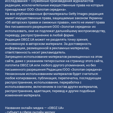
исследования – служебные произведения журналистов
редакции, исключительные имущественные права на которые
принадлежат ООО «Золотая середина».
На все опубликованные фотоматериалы Getty Images редакция
имеет имущественные права, защищаемые законом Украины
«Об авторских правах и смежных правах», никто не имеет права
без письменного разрешения ООО «Золотая середина» их
использовать, они не подлежат дальнейшему воспроизводству,
переводу, распространению в любой форме.
Редакция OBOZ.UA может не разделять точку зрения,
изложенную в авторском материале. За достоверность
информации, размещенной в рекламных материалах,
ответственность несет рекламодатель.
Запрещено использование материалов размещенных на этом
сайте, даже с указанием гиперссылки на страницу этого сайта,
логотипа OBOZ.UA или любого другого упоминания, но без
письменного разрешения Редакции/ООО «Золотая середина»
Незаконным использованием материалов будет считаться:
любое копирование, публикация, перепечатка, последующее
распространение, использование, переработка с
использованием, включением в состав других материалов,
распространение, адаптация, перевод и другие подобные
изменения материала.
Название онлайн медиа — «OBOZ.UA»
- субъект в сфере онлайн медиа;