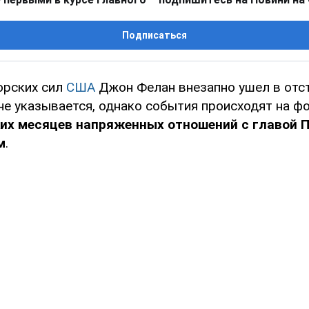
Подписаться
орских сил
США
Джон Фелан внезапно ушел в отст
 не указывается, однако события происходят на ф
ких месяцев напряженных отношений с главой 
м
.