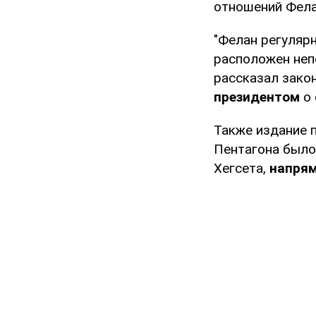
отношений Фела
"Фелан регуляр
расположен неп
рассказал зако
президентом
о 
Также издание п
Пентагона было
Хегсета,
напрям