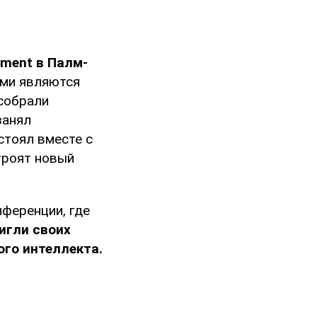
ment в Палм-
Эми являются
собрали
занял
стоял вместе с
троят новый
ференции, где
игли своих
ого интеллекта.