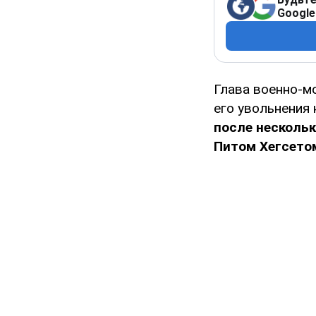
Google
Глава военно-м
его увольнения
после несколь
Питом Хегсето