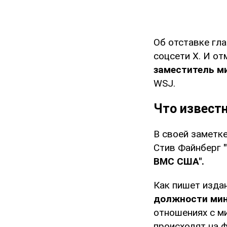
Об отставке г
соцсети Х. И о
заместитель м
WSJ.
Что извест
В своей заметк
Стив Файнберг
ВМС США".
Как пишет изда
должности мин
отношениях с м
происходят на 