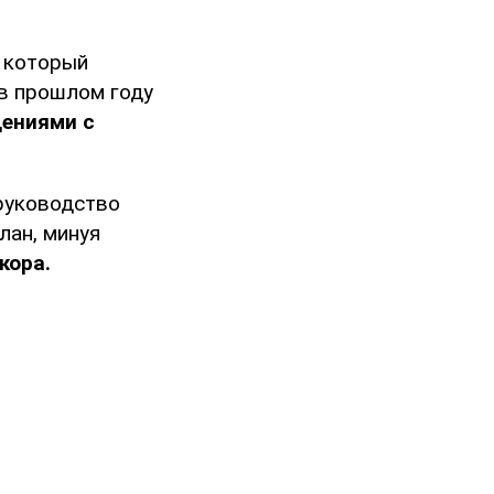
, который
 в прошлом году
ениями с
 руководство
лан, минуя
кора.