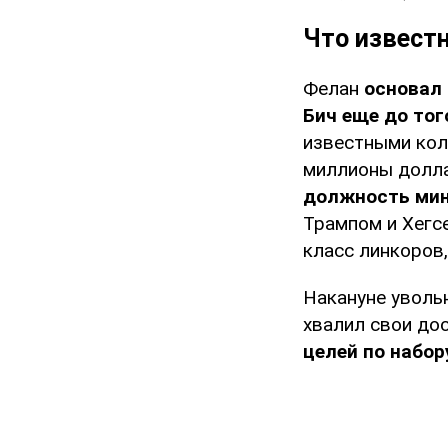
Что извест
Фелан
основал
Бич еще до тог
известными кол
миллионы долла
должность мин
Трампом и Хегс
класс линкоров,
Накануне уволь
хвалил свои до
целей по набор