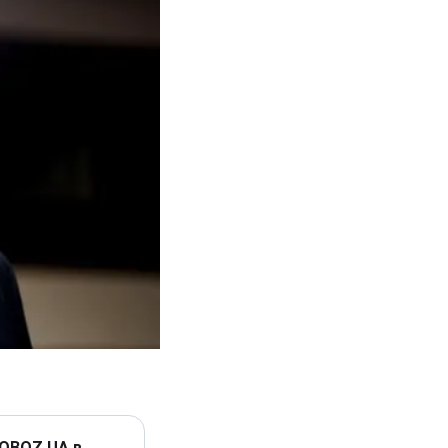
 OBOZ.UA в