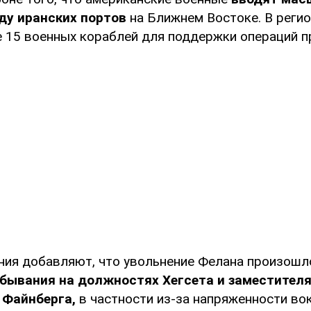
ду иранских портов
на Ближнем Востоке. В регио
е 15 военных кораблей для поддержки операций п
ния добавляют, что увольнение Фелана произошл
ебывания на должностях Хегсета и заместител
 Файнберга,
в частности из-за напряженности во