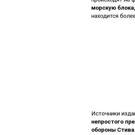
морскую блока
находится боле
Источники изда
непростого пр
обороны Стива