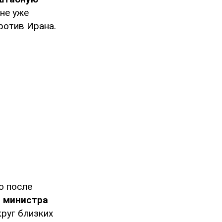
не уже
ротив Ирана.
о после
я министра
круг близких