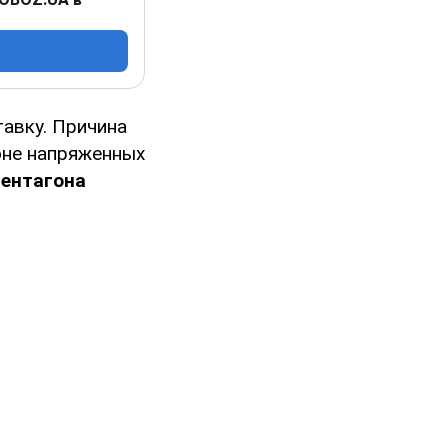
авку. Причина
оне напряженных
Пентагона