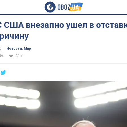
 США внезапно ушел в отставк
причину
ц
Новости. Мир
26
4,1 т.