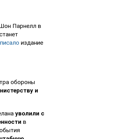
Шон Парнелл в
станет
аписало
издание
стра обороны
нистерству и
елана
уволили с
енности
в
события
штабную