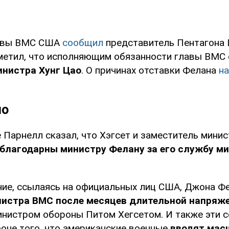
лавы ВМС США
сообщил
представитель Пентагона 
тметил, что исполняющим обязанности главы ВМС 
инистра Хунг Цао
. О причинах отставки Фелана
н
но
е Парнелл сказал, что Хэгсет и заместитель мини
"благодарны министру Фелану за его службу ми
ние, ссылаясь на официальных лиц США, Джона Ф
истра ВМС после месяцев длительной напряж
инистром обороны Питом Хегсетом. И также эти 
фоне того, что американские военные
вводят мас