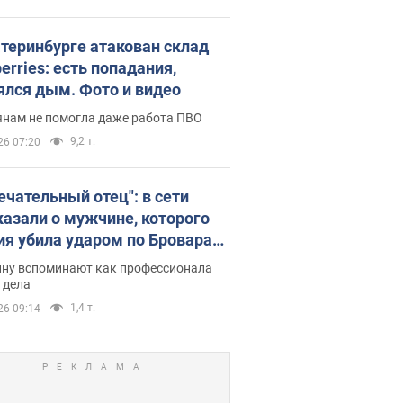
атеринбурге атакован склад
erries: есть попадания,
ялся дым. Фото и видео
янам не помогла даже работа ПВО
9,2 т.
26 07:20
ечательный отец": в сети
казали о мужчине, которого
ия убила ударом по Броварам.
ну вспоминают как профессионала
 дела
1,4 т.
26 09:14