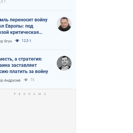
,5 т.
мль переносит войну
ыл Европы: под
озой критическая
истика
12,5 т.
ор Ягун
месть, а стратегия:
аина заставляет
сию платить за войну
75
ор Андрусив