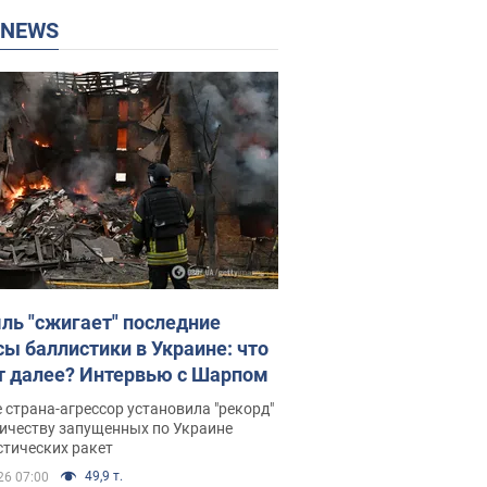
P NEWS
ль "сжигает" последние
сы баллистики в Украине: что
т далее? Интервью с Шарпом
 страна-агрессор установила "рекорд"
личеству запущенных по Украине
стических ракет
49,9 т.
26 07:00