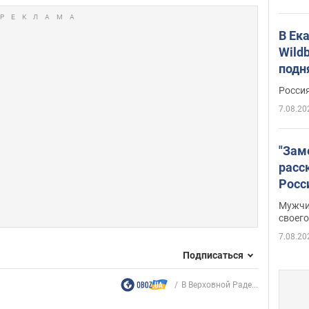
В Ек
Wildb
подн
Росси
7.08.20
"Зам
расс
Росс
Фото
Мужчи
своего
7.08.20
Подписаться
В Верховной Раде...