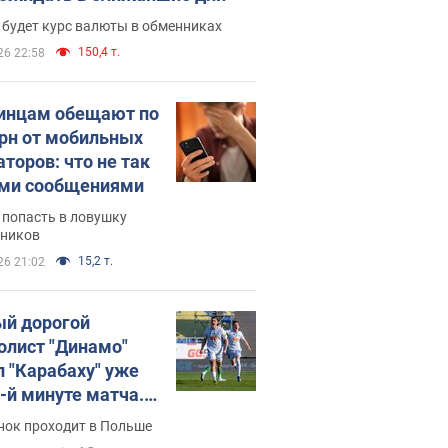
 будет курс валюты в обменниках
150,4 т.
26 22:58
инцам обещают по
грн от мобильных
аторов: что не так
ими сообщениями
 попасть в ловушку
ников
15,2 т.
26 21:02
й дорогой
олист "Динамо"
л "Карабаху" уже
0-й минуте матча.
о
нок проходит в Польше