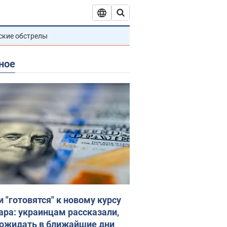
ские обстрелы
ное
и "готовятся" к новому курсу
ара: украинцам рассказали,
 ожидать в ближайшие дни