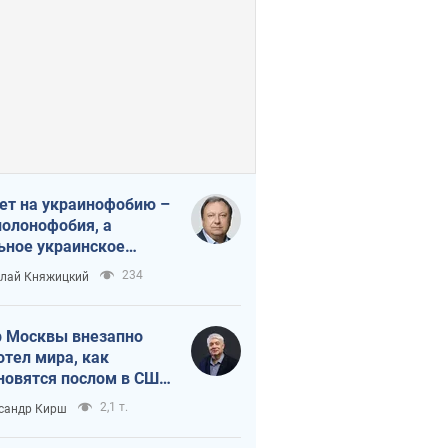
ет на украинофобию –
полонофобия, а
ьное украинское
ударство
234
лай Княжицкий
 Москвы внезапно
отел мира, как
новятся послом в США
овые украинские топ-
2,1 т.
сандр Кирш
тинги