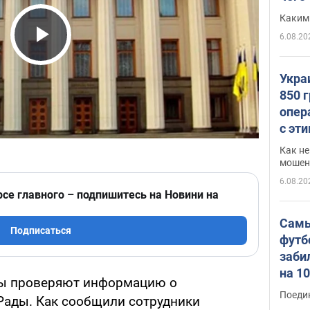
Каким
6.08.20
Play Video
Укра
850 
опер
с эт
Как не
мошен
6.08.20
рсе главного – подпишитесь на Новини на
Самы
Подписаться
футб
заби
на 1
ы проверяют информацию о
Виде
Поеди
Рады. Как сообщили сотрудники