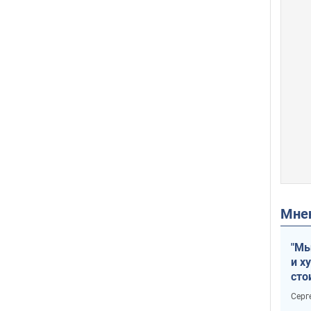
Мн
"Мы
и х
сто
отч
Серг
рак