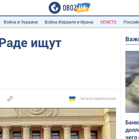
Война в Украине
Война Израиля и Ирана
VENETO
Россий
Важ
 Раде ищут
Читати українською
Банк
долл
чего