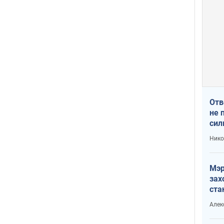
Отв
не 
сил
гос
Нико
Мэр
зах
ста
и н
Алек
рей