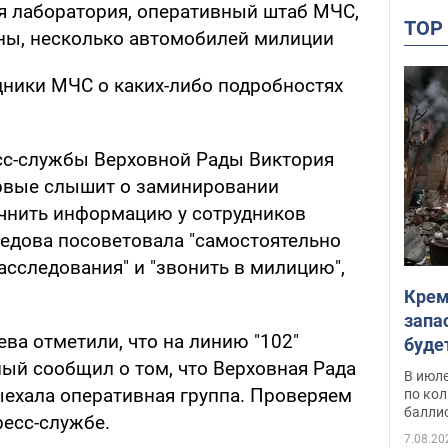
я лаборатория, оперативный штаб МЧС,
TO
ны, несколько автомобилей милиции
ники МЧС о каких-либо подробностях
сс-службы Верховной Рады Виктория
ервые слышит о заминировании
очнить информацию у сотрудников
едова посоветовала "самостоятельно
асследования" и "звонить в милицию",
Крем
запа
ва отметили, что на линию "102"
буде
ный сообщил о том, что Верховная Рада
В июле
ыехала оперативная группа. Проверяем
по ко
балли
ресс-службе.
7.08.20