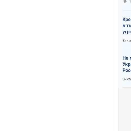
1
Кре
в т
угр
лог
Викт
Не 
Укр
Рос
Викт