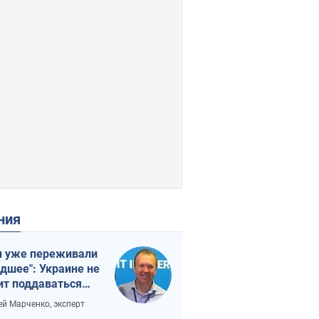
ения
 уже переживали
удшее": Украине не
ит поддаваться
аянию из-за
ей Марченко, эксперт
етного террора