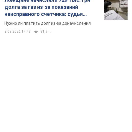
долга за газ из-за показаний
неисправного счетчика: судья
вынес неожиданное решение
Нужно ли платить долг из-за доначисления
8.08.2026 14:43
31,9 т.