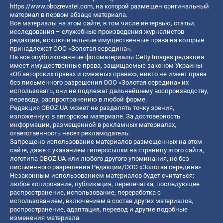
https://www.obozrevatel.com
, на которой размещен оригинальный
материал в первом абзаце материала.
Все материалы на этом сайте, в том числе интервью, статьи,
исследования – служебные произведения журналистов
редакции, исключительные имущественные права на которые
принадлежат ООО «Золотая середина».
На все опубликованные фотоматериалы Getty Images редакция
имеет имущественные права, защищаемые законом Украины
«Об авторских правах и смежных правах», никто не имеет права
без письменного разрешения ООО «Золотая середина» их
использовать, они не подлежат дальнейшему воспроизводству,
переводу, распространению в любой форме.
Редакция OBOZ.UA может не разделять точку зрения,
изложенную в авторском материале. За достоверность
информации, размещенной в рекламных материалах,
ответственность несет рекламодатель.
Запрещено использование материалов размещенных на этом
сайте, даже с указанием гиперссылки на страницу этого сайта,
логотипа OBOZ.UA или любого другого упоминания, но без
письменного разрешения Редакции/ООО «Золотая середина»
Незаконным использованием материалов будет считаться:
любое копирование, публикация, перепечатка, последующее
распространение, использование, переработка с
использованием, включением в состав других материалов,
распространение, адаптация, перевод и другие подобные
изменения материала.