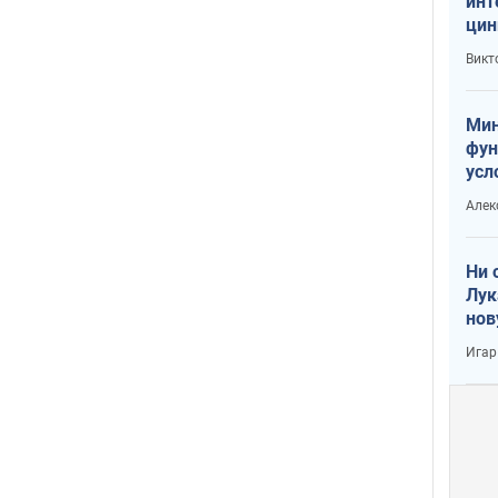
инт
цин
или
Викт
Тра
Мин
фун
усл
вое
Алек
Ни 
Лук
нов
Игар