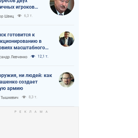
ересов двух
ичных игроков
 тайный план
6,3 т.
ор Швец
мпа и Путина?
ск готовится к
кционированию в
овиях масштабного
нного кризиса
12,1 т.
сандр Левченко
оружия, ни людей: как
ашенко создает
ую армию
8,3 т.
 Тышкевич