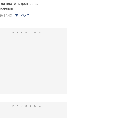
я вынес
ли платить долг из-за
иданное решение
исления
29,9 т.
26 14:43