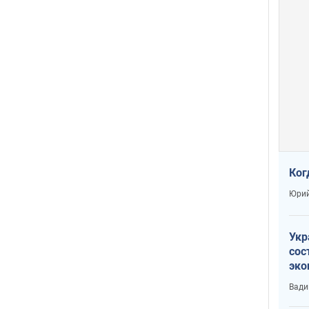
Ког
Юрий
Укр
сос
эко
Ест
Вади
тун