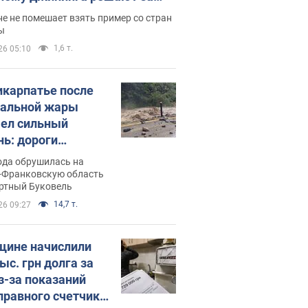
ицей
е не помешает взять пример со стран
ы
1,6 т.
26 05:10
икарпатье после
альной жары
ел сильный
нь: дороги
ратились в реки.
ода обрушилась на
о
-Франковскую область
ортный Буковель
14,7 т.
26 09:27
ине начислили
ыс. грн долга за
из-за показаний
правного счетчика: