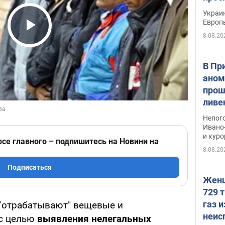
гран
Украин
Европ
8.08.20
Play Video
В Пр
аном
прош
ливе
прев
Непог
Виде
Ивано
и кур
рсе главного – подпишитесь на Новини на
8.08.20
Подписаться
Женщ
729 т
газ 
"отрабатывают" вещевые и
неис
с целью
выявления нелегальных