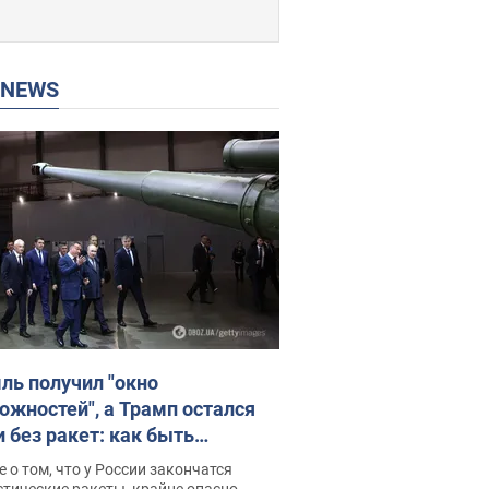
P NEWS
ль получил "окно
ожностей", а Трамп остался
и без ракет: как быть
ине? Интервью с Мельником
 о том, что у России закончатся
тические ракеты, крайне опасно,