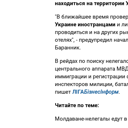
находиться на территории
"В ближайшее время прове
Украине иностранцами
и ли
проводиться и на других ры
отелях", - предупредил нач
Баранник.
В рейдах по поиску нелега
центрального аппарата МВД
иммиграции и регистрации 
инспекторов милиции, батал
пишет
ЛІГА
БізнесІнформ
.
Читайте по теме:
Молдаване-нелегалы едут в