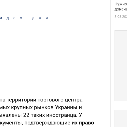
судь
Нужно 
неож
донач
8.08.20
идео дня
 на территории торгового центра
самых крупных рынков Украины и
ыявлены 22 таких иностранца. У
документы, подтверждающие их
право