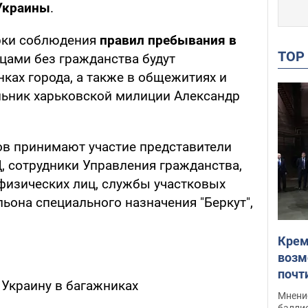
 Украины
.
рки соблюдения
правил пребывания в
TO
цами без гражданства будут
нках города, а также в общежитиях и
альник харьковской милиции Александр
лов принимают участие представители
, сотрудники Управления гражданства,
физических лиц, службы участковых
ьона специального назначения "Беркут",
Крем
возм
почт
 Украину в багажниках
Укра
Мнение
баллис