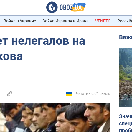
Война в Украине
Война Израиля и Ирана
VENETO
Россий
Важ
т нелегалов на
кова
Читати українською
Знач
спец
проб