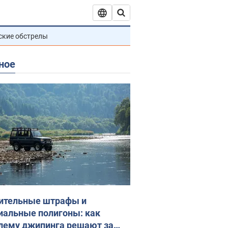
ские обстрелы
ное
ительные штрафы и
иальные полигоны: как
лему джипинга решают за