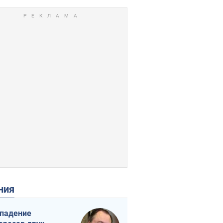
ения
падение