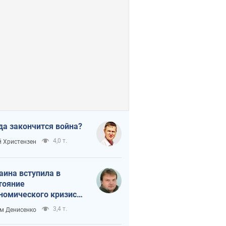
да закончится война?
4,0 т.
 Христензен
аина вступила в
тояние
номического кризиса.
ь ли свет в конце
3,4 т.
м Денисенко
неля?