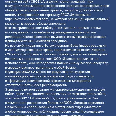
ссылки на сайт OBOZ.UA, а для интернет-изданий - при
получении письменного разрешения на их использование и при
обязательном размещении прямой, открытой для поисковых
систем, гиперссылки на страницу OBOZ.UA по ссылке
https://www.obozrevatel.com
, на которой размещен оригинальный
материал в первом абзаце материала.
Все материалы на этом сайте, в том числе интервью, статьи,
исследования – служебные произведения журналистов
редакции, исключительные имущественные права на которые
принадлежат ООО «Золотая середина».
На все опубликованные фотоматериалы Getty Images редакция
имеет имущественные права, защищаемые законом Украины
«Об авторских правах и смежных правах», никто не имеет права
без письменного разрешения ООО «Золотая середина» их
использовать, они не подлежат дальнейшему воспроизводству,
переводу, распространению в любой форме.
Редакция OBOZ.UA может не разделять точку зрения,
изложенную в авторском материале. За достоверность
информации, размещенной в рекламных материалах,
ответственность несет рекламодатель.
Запрещено использование материалов размещенных на этом
сайте, даже с указанием гиперссылки на страницу этого сайта,
логотипа OBOZ.UA или любого другого упоминания, но без
письменного разрешения Редакции/ООО «Золотая середина»
Незаконным использованием материалов будет считаться:
любое копирование, публикация, перепечатка, последующее
распространение, использование, переработка с