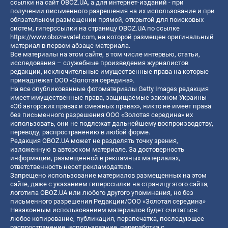
ссылки на сайт OBOZ.UA, а для интернет-изданий - при
получении письменного разрешения на их использование и при
обязательном размещении прямой, открытой для поисковых
систем, гиперссылки на страницу OBOZ.UA по ссылке
https://www.obozrevatel.com
, на которой размещен оригинальный
материал в первом абзаце материала.
Все материалы на этом сайте, в том числе интервью, статьи,
исследования – служебные произведения журналистов
редакции, исключительные имущественные права на которые
принадлежат ООО «Золотая середина».
На все опубликованные фотоматериалы Getty Images редакция
имеет имущественные права, защищаемые законом Украины
«Об авторских правах и смежных правах», никто не имеет права
без письменного разрешения ООО «Золотая середина» их
использовать, они не подлежат дальнейшему воспроизводству,
переводу, распространению в любой форме.
Редакция OBOZ.UA может не разделять точку зрения,
изложенную в авторском материале. За достоверность
информации, размещенной в рекламных материалах,
ответственность несет рекламодатель.
Запрещено использование материалов размещенных на этом
сайте, даже с указанием гиперссылки на страницу этого сайта,
логотипа OBOZ.UA или любого другого упоминания, но без
письменного разрешения Редакции/ООО «Золотая середина»
Незаконным использованием материалов будет считаться:
любое копирование, публикация, перепечатка, последующее
распространение, использование, переработка с