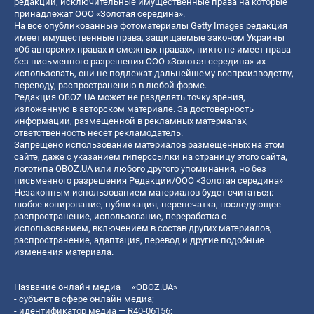
редакции, исключительные имущественные права на которые
принадлежат ООО «Золотая середина».
На все опубликованные фотоматериалы Getty Images редакция
имеет имущественные права, защищаемые законом Украины
«Об авторских правах и смежных правах», никто не имеет права
без письменного разрешения ООО «Золотая середина» их
использовать, они не подлежат дальнейшему воспроизводству,
переводу, распространению в любой форме.
Редакция OBOZ.UA может не разделять точку зрения,
изложенную в авторском материале. За достоверность
информации, размещенной в рекламных материалах,
ответственность несет рекламодатель.
Запрещено использование материалов размещенных на этом
сайте, даже с указанием гиперссылки на страницу этого сайта,
логотипа OBOZ.UA или любого другого упоминания, но без
письменного разрешения Редакции/ООО «Золотая середина»
Незаконным использованием материалов будет считаться:
любое копирование, публикация, перепечатка, последующее
распространение, использование, переработка с
использованием, включением в состав других материалов,
распространение, адаптация, перевод и другие подобные
изменения материала.
Название онлайн медиа — «OBOZ.UA»
- субъект в сфере онлайн медиа;
- идентификатор медиа — R40-06156;