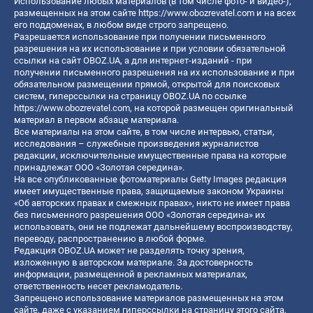
Использование любых материалов (в том числе фото- и видео-),
размещенных на этом сайте
https://www.obozrevatel.com
и на всех
его поддоменах, в любом виде строго запрещено.
Разрешается использование при получении письменного
разрешения на их использование и при условии обязательной
ссылки на сайт OBOZ.UA, а для интернет-изданий - при
получении письменного разрешения на их использование и при
обязательном размещении прямой, открытой для поисковых
систем, гиперссылки на страницу OBOZ.UA по ссылке
https://www.obozrevatel.com
, на которой размещен оригинальный
материал в первом абзаце материала.
Все материалы на этом сайте, в том числе интервью, статьи,
исследования – служебные произведения журналистов
редакции, исключительные имущественные права на которые
принадлежат ООО «Золотая середина».
На все опубликованные фотоматериалы Getty Images редакция
имеет имущественные права, защищаемые законом Украины
«Об авторских правах и смежных правах», никто не имеет права
без письменного разрешения ООО «Золотая середина» их
использовать, они не подлежат дальнейшему воспроизводству,
переводу, распространению в любой форме.
Редакция OBOZ.UA может не разделять точку зрения,
изложенную в авторском материале. За достоверность
информации, размещенной в рекламных материалах,
ответственность несет рекламодатель.
Запрещено использование материалов размещенных на этом
сайте, даже с указанием гиперссылки на страницу этого сайта,