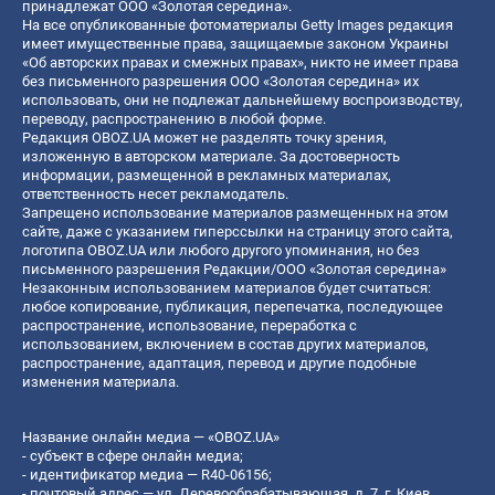
принадлежат ООО «Золотая середина».
На все опубликованные фотоматериалы Getty Images редакция
имеет имущественные права, защищаемые законом Украины
«Об авторских правах и смежных правах», никто не имеет права
без письменного разрешения ООО «Золотая середина» их
использовать, они не подлежат дальнейшему воспроизводству,
переводу, распространению в любой форме.
Редакция OBOZ.UA может не разделять точку зрения,
изложенную в авторском материале. За достоверность
информации, размещенной в рекламных материалах,
ответственность несет рекламодатель.
Запрещено использование материалов размещенных на этом
сайте, даже с указанием гиперссылки на страницу этого сайта,
логотипа OBOZ.UA или любого другого упоминания, но без
письменного разрешения Редакции/ООО «Золотая середина»
Незаконным использованием материалов будет считаться:
любое копирование, публикация, перепечатка, последующее
распространение, использование, переработка с
использованием, включением в состав других материалов,
распространение, адаптация, перевод и другие подобные
изменения материала.
Название онлайн медиа — «OBOZ.UA»
- субъект в сфере онлайн медиа;
- идентификатор медиа — R40-06156;
- почтовый адрес — ул. Деревообрабатывающая, д. 7, г. Киев,