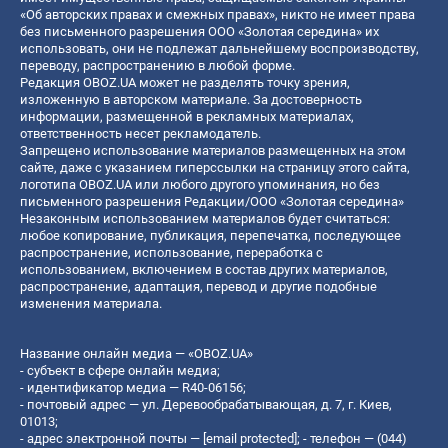
«Об авторских правах и смежных правах», никто не имеет права
без письменного разрешения ООО «Золотая середина» их
использовать, они не подлежат дальнейшему воспроизводству,
переводу, распространению в любой форме.
Редакция OBOZ.UA может не разделять точку зрения,
изложенную в авторском материале. За достоверность
информации, размещенной в рекламных материалах,
ответственность несет рекламодатель.
Запрещено использование материалов размещенных на этом
сайте, даже с указанием гиперссылки на страницу этого сайта,
логотипа OBOZ.UA или любого другого упоминания, но без
письменного разрешения Редакции/ООО «Золотая середина»
Незаконным использованием материалов будет считаться:
любое копирование, публикация, перепечатка, последующее
распространение, использование, переработка с
использованием, включением в состав других материалов,
распространение, адаптация, перевод и другие подобные
изменения материала.
Название онлайн медиа — «OBOZ.UA»
- субъект в сфере онлайн медиа;
- идентификатор медиа — R40-06156;
- почтовый адрес — ул. Деревообрабатывающая, д. 7, г. Киев,
01013;
- адрес электронной почты —
[email protected]
; - телефон — (044)