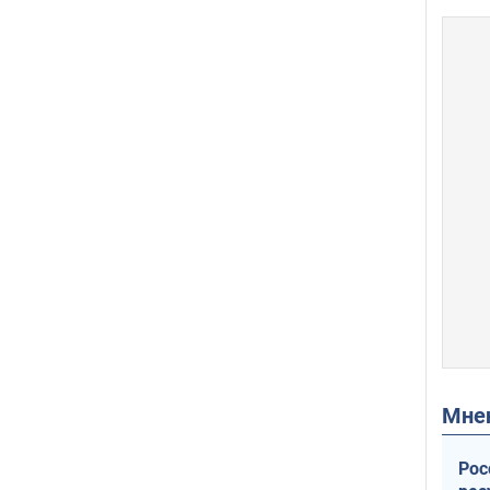
Мн
Рос