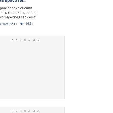
на красоты
рбил женщину
дник салона оценил
е химиотерапии,
ость женщины, заявив,
нее "мужская стрижка"
орелся скандал.
16,6 т.
8.2026 22:11