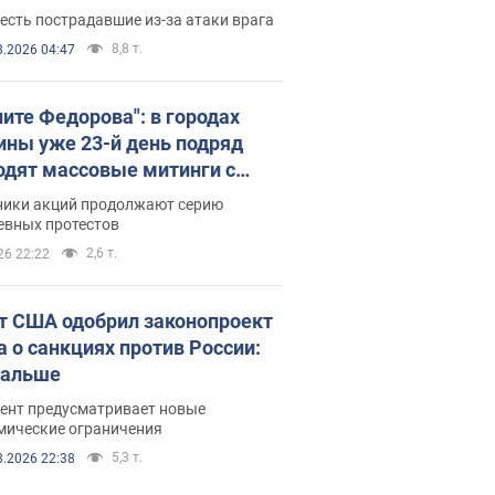
есть пострадавшие из-за атаки врага
8,8 т.
8.2026 04:47
ните Федорова": в городах
ины уже 23-й день подряд
одят массовые митинги с
атами. Фото и видео
ники акций продолжают серию
евных протестов
2,6 т.
26 22:22
т США одобрил законопроект
а о санкциях против России:
дальше
ент предусматривает новые
мические ограничения
5,3 т.
8.2026 22:38