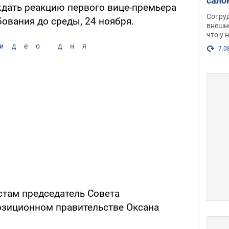
сало
 ждать реакцию первого вице-премьера
оско
Сотру
ования до среды, 24 ноября.
посл
внешн
что у 
разг
идео дня
Фото
7.0
там председатель Совета
озиционном правительстве Оксана