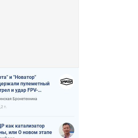
рта" и "Новатор"
ержали пулеметный
трел и удар FPV-
на, сохранив жизнь
инская Бронетехника
церу ВСУ
,2 т.
Р как катализатор
ны, или О новом этапе