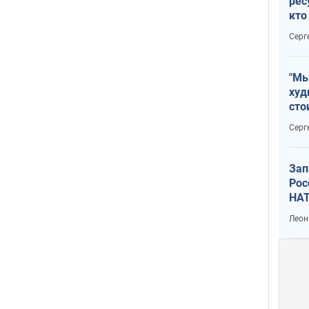
рес
кто
дик
Серг
"Мы
худ
сто
отч
Серг
рак
Зап
Рос
НАТ
Леон