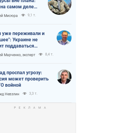
урсы вне плана:
 на самом деле
тует темп войны
9,1 т.
ей Мисюра
 уже переживали и
шее": Украине не
ит поддаваться
аянию из-за
8,4 т.
ей Марченко, эксперт
етного террора
ад проспал угрозу:
сия может проверить
О войной
3,3 т.
ид Невзлин