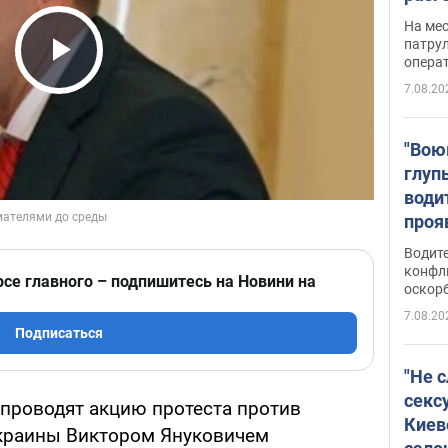
марш
На ме
адми
патрул
опера
Виде
Play Video
7.08.20
"Вою
глуп
води
проя
укра
Водите
попла
конфл
рсе главного – подпишитесь на Новини на
оскорб
Виде
7.08.20
Подписаться
"Не 
секс
проводят акцию протеста против
Киев
краины Виктором Януковичем