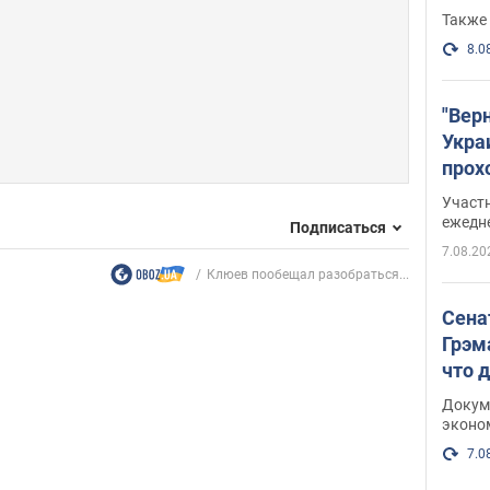
Также 
8.0
"Вер
Укра
прох
плак
Участ
ежедн
Подписаться
7.08.20
Клюев пообещал разобраться...
Сена
Грэм
что 
Докум
эконо
7.0