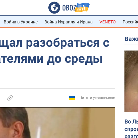
Война в Украине
Война Израиля и Ирана
VENETO
Россий
Важ
щал разобраться с
телями до среды
Читати українською
Во Л
спро
разг