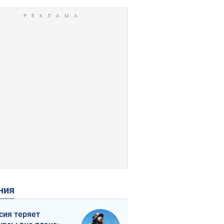
ения
сия теряет