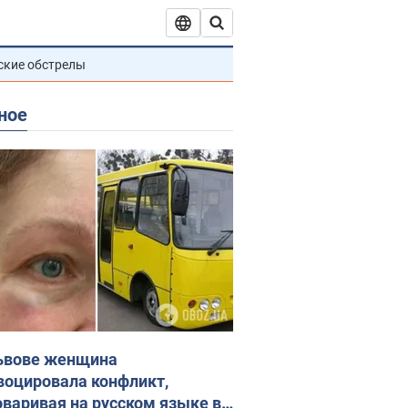
ские обстрелы
ное
ьвове женщина
воцировала конфликт,
оваривая на русском языке в