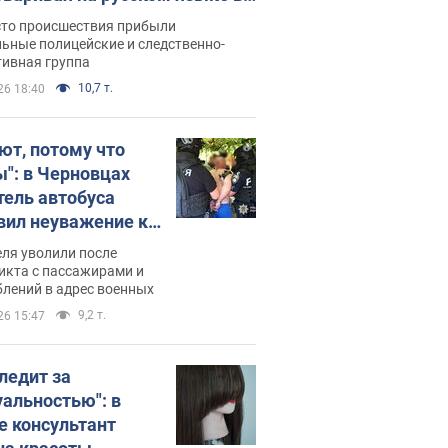
рутке: полиция составила
сто происшествия прибыли
нистративный протокол.
ьные полицейские и следственно-
тивная группа
о
10,7 т.
26 18:40
ют, потому что
ы": в Черновцах
тель автобуса
вил неуважение к
инским военным и
ля уволили после
тился за это.
икта с пассажирами и
лений в адрес военных
о
9,2 т.
26 15:47
следит за
уальностью": в
е консультант