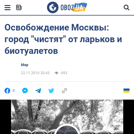
Освобождение Москвы:
город "чистят" от ларьков и
биотуалетов
Мир
22.11.2010 20:43
693
0