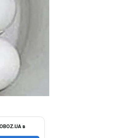
 OBOZ.UA в