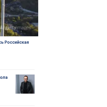
сь Российская
вола