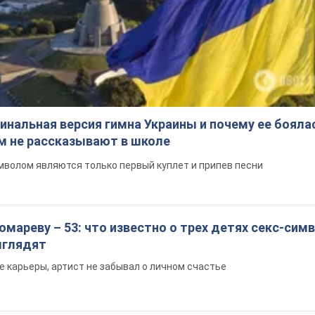
инальная версия гимна Украины и почему ее бояла
ом не рассказывают в школе
волом являются только первый куплет и припев песни
мареву – 53: что известно о трех детях секс-сим
выглядят
е карьеры, артист не забывал о личном счастье