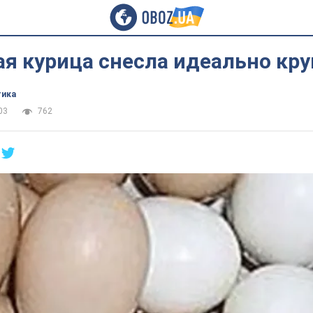
я курица снесла идеально кру
тика
03
762