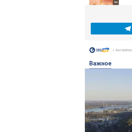
Английска
Важное