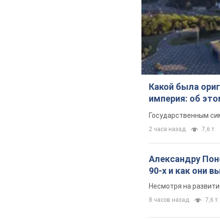
Какой была ориг
империя: об эт
Государственным сим
2 часа назад
7,6 т.
Александру Поно
90-х и как они 
Несмотря на развити
8 часов назад
7,6 т.