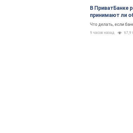
В ПриватБанке р
принимают ли о
Что делать, если ба
9 часов назад
67,9 т