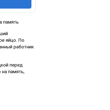
а память
вший
ое яйцо. По
ранный работник
дкой перед
 на память,