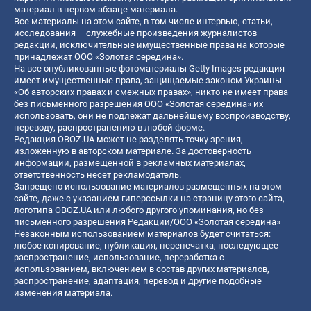
материал в первом абзаце материала.
Все материалы на этом сайте, в том числе интервью, статьи,
исследования – служебные произведения журналистов
редакции, исключительные имущественные права на которые
принадлежат ООО «Золотая середина».
На все опубликованные фотоматериалы Getty Images редакция
имеет имущественные права, защищаемые законом Украины
«Об авторских правах и смежных правах», никто не имеет права
без письменного разрешения ООО «Золотая середина» их
использовать, они не подлежат дальнейшему воспроизводству,
переводу, распространению в любой форме.
Редакция OBOZ.UA может не разделять точку зрения,
изложенную в авторском материале. За достоверность
информации, размещенной в рекламных материалах,
ответственность несет рекламодатель.
Запрещено использование материалов размещенных на этом
сайте, даже с указанием гиперссылки на страницу этого сайта,
логотипа OBOZ.UA или любого другого упоминания, но без
письменного разрешения Редакции/ООО «Золотая середина»
Незаконным использованием материалов будет считаться:
любое копирование, публикация, перепечатка, последующее
распространение, использование, переработка с
использованием, включением в состав других материалов,
распространение, адаптация, перевод и другие подобные
изменения материала.