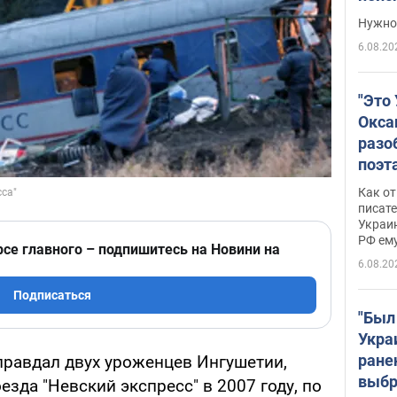
выне
Нужно 
6.08.20
"Это
Окса
разо
поэта
"заз
Как от
даже
писат
Украин
а те
РФ ему
гено
рсе главного – подпишитесь на Новини на
6.08.20
Подписаться
"Был
Укра
ране
правдал двух уроженцев Ингушетии,
выбр
зда "Невский экспресс" в 2007 году, по