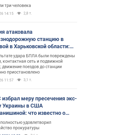
бшие и раненые. Фото
ли три человека
2,8 т.
26 14:15
ия атаковала
знодорожную станцию в
вой в Харьковской области:
 погибшие и раненые
ультате удара БПЛА были повреждены
, контактная сеть и подвижной
; движение поездов до станции
нно приостановлено
3,1 т.
26 11:57
 избрал меру пресечения экс-
у Украины в США
анишиной: что известно о
е полностью удовлетворил
айство прокуратуры