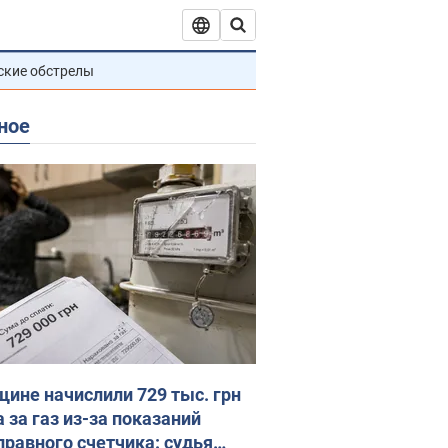
ские обстрелы
ное
ине начислили 729 тыс. грн
 за газ из-за показаний
правного счетчика: судья