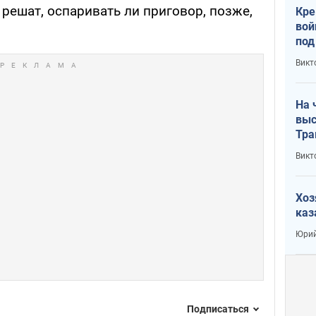
решат, оспаривать ли приговор, позже,
Кре
вой
под
кри
Викт
лог
На 
выс
Тра
Викт
Хоз
каз
Юрий
Подписаться