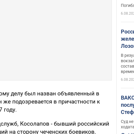
поги
Погиб
6.08.20
Росс
желе
Лозо
есть
В рез
вокзал
состав
време
6.08.20
ому делу был назван объявленный в
ВАКС
 же подозревается в причастности к
посл
 году.
Стеф
деле
Суд н
служб, Косолапов - бывший российский
ходат
й на сторону чеченских боевиков.