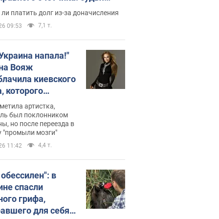
с неожиданное решение
ли платить долг из-за доначисления
7,1 т.
26 09:53
 Украина напала!"
на Вояж
блачила киевского
, которого
омбировали": он
метила артистка,
 русского не знал,
ель был поклонником
ы, но после переезда в
перь хочет
 "промыли мозги"
цида украинцев
4,4 т.
26 11:42
 обессилен": в
ине спасли
ного грифа,
авшего для себя