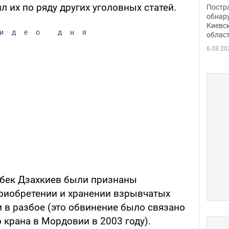
нети
ил их по ряду других уголовных статей.
Постр
Фото
обнар
Киевс
идео дня
облас
6.08.20
бек Дзахкиев были признаны
риобретении и хранении взрывчатых
и в разбое (это обвинение было связано
крана в Мордовии в 2003 году).