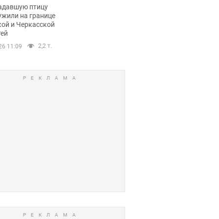
пичный маршрут.
адавшую птицу
ужили на границе
кой и Черкасской
тей
2,2 т.
26 11:09