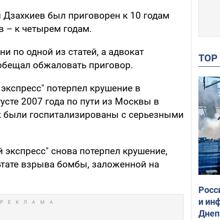
 Дзахкиев был приговорен к 10 годам
 – к четырем годам.
и по одной из статей, а адвокат
TO
обещал обжаловать приговор.
 экспресс" потерпел крушение в
усте 2007 года по пути из Москвы в
ек были госпитализированы с серьезными
й экспресс" снова потерпел крушение,
ьтате взрыва бомбы, заложенной на
Росс
и ин
Днеп