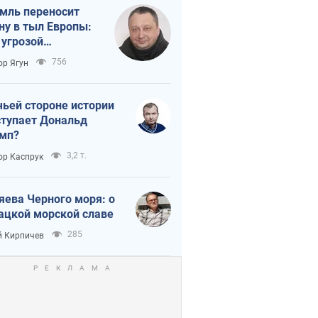
мль переносит
ну в тыл Европы:
 угрозой
тическая
756
ор Ягун
истика
чьей стороне истории
тупает Дональд
мп?
3,2 т.
ор Каспрук
яева Черного моря: о
ацкой морской славе
285
 Кирпичев