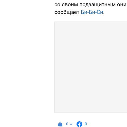
со своим подзащитным они 
сообщает
Би-Би-Си
.
0
0