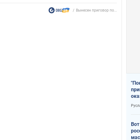
Вынесен приговор по...
"По
при
ока
Русл
Вот
рос
мас