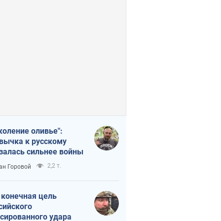
коление оливье":
вычка к русскому
залась сильнее войны
2,2 т.
ан Горовой
 конечная цель
сийского
сированного удара