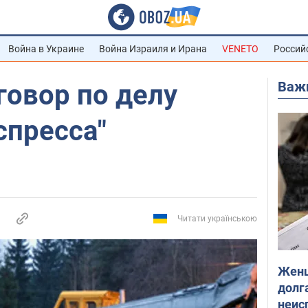
Война в Украине
Война Израиля и Ирана
VENETO
Россий
Важ
говор по делу
спресса"
Читати українською
Женщ
долга
неис