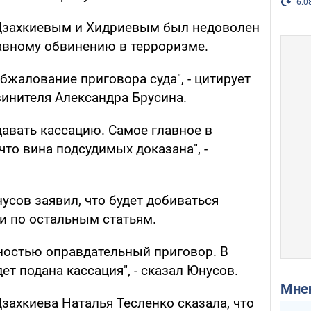
6.0
 Дзахкиевым и Хидриевым был недоволен
лавному обвинению в терроризме.
обжалование приговора суда", - цитирует
винителя Александра Брусина.
давать кассацию. Самое главное в
что вина подсудимых доказана", -
сов заявил, что будет добиваться
и по остальным статьям.
лностью оправдательный приговор. В
т подана кассация", - сказал Юнусов.
Мн
захкиева Наталья Тесленко сказала, что