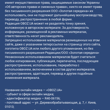
имеет имущественные права, защищаемые законом Украины
«Об авторских правах и смежных правах», никто не имеет права
без письменного разрешения ООО «Золотая середина» их
использовать, они не подлежат дальнейшему воспроизводству,
переводу, распространению в любой форме.
Редакция OBOZ.UA может не разделять точку зрения,
изложенную в авторском материале. За достоверность
информации, размещенной в рекламных материалах,
ответственность несет рекламодатель.
Запрещено использование материалов размещенных на этом
сайте, даже с указанием гиперссылки на страницу этого сайта,
логотипа OBOZ.UA или любого другого упоминания, но без
письменного разрешения Редакции/ООО «Золотая середина»
Незаконным использованием материалов будет считаться:
любое копирование, публикация, перепечатка, последующее
распространение, использование, переработка с
использованием, включением в состав других материалов,
распространение, адаптация, перевод и другие подобные
изменения материала.
Название онлайн медиа — «OBOZ.UA»
- субъект в сфере онлайн медиа;
- идентификатор медиа — R40-06156;
- почтовый адрес — ул. Деревообрабатывающая, д. 7, г. Киев,
01013;