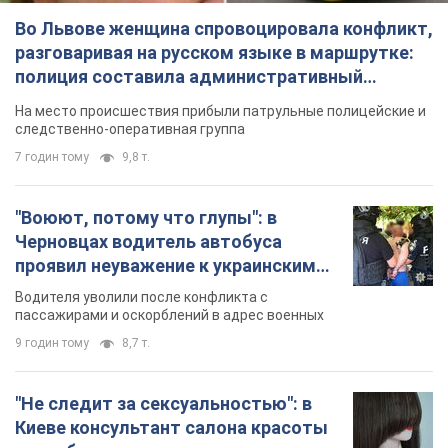
Во Львове женщина спровоцировала конфликт,
разговаривая на русском языке в маршрутке:
полиция составила административный
протокол. Видео
На место происшествия прибыли патрульные полицейские и
следственно-оперативная группа
7 годин тому
9,8 т.
"Воюют, потому что глупы": в
Черновцах водитель автобуса
проявил неуважение к украинским
военным и поплатился за это.
Водителя уволили после конфликта с
Видео
пассажирами и оскорблений в адрес военных
9 годин тому
8,7 т.
"Не следит за сексуальностью": в
Киеве консультант салона красоты