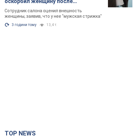
оскорбил женщину после
химиотерапии, разгорелся скандал.
Сотрудник салона оценил внешность
Фото
женщины, заявив, что у нее "мужская стрижка"
3 години тому
13,4 т.
TOP NEWS