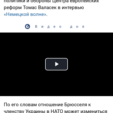
политики и обороны Центра европейских
реформ Томас Валасек в интервью
«Немецкой волне»
.
Видео дня
Play Video
По его словам отношение Брюсселя к
членству Украины в НАТО может измениться