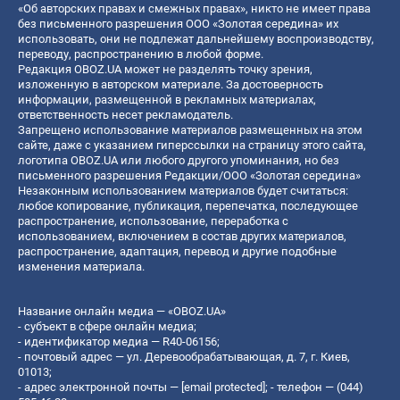
«Об авторских правах и смежных правах», никто не имеет права
без письменного разрешения ООО «Золотая середина» их
использовать, они не подлежат дальнейшему воспроизводству,
переводу, распространению в любой форме.
Редакция OBOZ.UA может не разделять точку зрения,
изложенную в авторском материале. За достоверность
информации, размещенной в рекламных материалах,
ответственность несет рекламодатель.
Запрещено использование материалов размещенных на этом
сайте, даже с указанием гиперссылки на страницу этого сайта,
логотипа OBOZ.UA или любого другого упоминания, но без
письменного разрешения Редакции/ООО «Золотая середина»
Незаконным использованием материалов будет считаться:
любое копирование, публикация, перепечатка, последующее
распространение, использование, переработка с
использованием, включением в состав других материалов,
распространение, адаптация, перевод и другие подобные
изменения материала.
Название онлайн медиа — «OBOZ.UA»
- субъект в сфере онлайн медиа;
- идентификатор медиа — R40-06156;
- почтовый адрес — ул. Деревообрабатывающая, д. 7, г. Киев,
01013;
- адрес электронной почты —
[email protected]
; - телефон — (044)