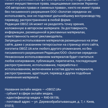
имеет имущественные права, защищаемые законом Украины
«Об авторских правах и смежных правах», никто не имеет права
без письменного разрешения ООО «Золотая середина» их
использовать, они не подлежат дальнейшему воспроизводству,
переводу, распространению в любой форме.
Редакция OBOZ.UA может не разделять точку зрения,
изложенную в авторском материале. За достоверность
информации, размещенной в рекламных материалах,
ответственность несет рекламодатель.
Запрещено использование материалов размещенных на этом
сайте, даже с указанием гиперссылки на страницу этого сайта,
логотипа OBOZ.UA или любого другого упоминания, но без
письменного разрешения Редакции/ООО «Золотая середина»
Незаконным использованием материалов будет считаться:
любое копирование, публикация, перепечатка, последующее
распространение, использование, переработка с
использованием, включением в состав других материалов,
распространение, адаптация, перевод и другие подобные
изменения материала.
Название онлайн медиа — «OBOZ.UA»
- субъект в сфере онлайн медиа;
- идентификатор медиа — R40-06156;
- почтовый адрес — ул. Деревообрабатывающая, д. 7, г. Киев,
01013;