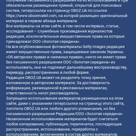
получении письменного разрешения на их использование и при
обязательном размещении прямой, открытой для поисковых
систем, гиперссылки на страницу OBOZ.UA по ссылке
https://www.obozrevatel.com
, на которой размещен оригинальный
материал в первом абзаце материала.
Все материалы на этом сайте, в том числе интервью, статьи,
исследования – служебные произведения журналистов
редакции, исключительные имущественные права на которые
принадлежат ООО «Золотая середина».
На все опубликованные фотоматериалы Getty Images редакция
имеет имущественные права, защищаемые законом Украины
«Об авторских правах и смежных правах», никто не имеет права
без письменного разрешения ООО «Золотая середина» их
использовать, они не подлежат дальнейшему воспроизводству,
переводу, распространению в любой форме.
Редакция OBOZ.UA может не разделять точку зрения,
изложенную в авторском материале. За достоверность
информации, размещенной в рекламных материалах,
ответственность несет рекламодатель.
Запрещено использование материалов размещенных на этом
сайте, даже с указанием гиперссылки на страницу этого сайта,
логотипа OBOZ.UA или любого другого упоминания, но без
письменного разрешения Редакции/ООО «Золотая середина»
Незаконным использованием материалов будет считаться:
любое копирование, публикация, перепечатка, последующее
распространение, использование, переработка с
использованием, включением в состав других материалов,