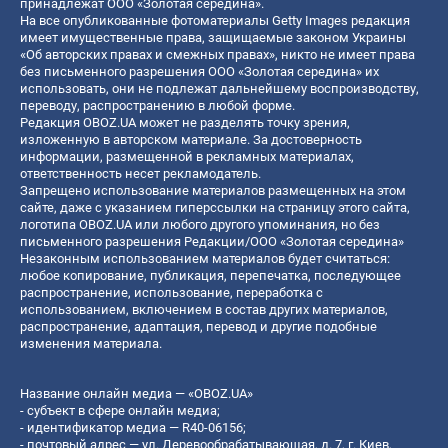
принадлежат ООО «Золотая середина».
На все опубликованные фотоматериалы Getty Images редакция
имеет имущественные права, защищаемые законом Украины
«Об авторских правах и смежных правах», никто не имеет права
без письменного разрешения ООО «Золотая середина» их
использовать, они не подлежат дальнейшему воспроизводству,
переводу, распространению в любой форме.
Редакция OBOZ.UA может не разделять точку зрения,
изложенную в авторском материале. За достоверность
информации, размещенной в рекламных материалах,
ответственность несет рекламодатель.
Запрещено использование материалов размещенных на этом
сайте, даже с указанием гиперссылки на страницу этого сайта,
логотипа OBOZ.UA или любого другого упоминания, но без
письменного разрешения Редакции/ООО «Золотая середина»
Незаконным использованием материалов будет считаться:
любое копирование, публикация, перепечатка, последующее
распространение, использование, переработка с
использованием, включением в состав других материалов,
распространение, адаптация, перевод и другие подобные
изменения материала.
Название онлайн медиа — «OBOZ.UA»
- субъект в сфере онлайн медиа;
- идентификатор медиа — R40-06156;
- почтовый адрес — ул. Деревообрабатывающая, д. 7, г. Киев,