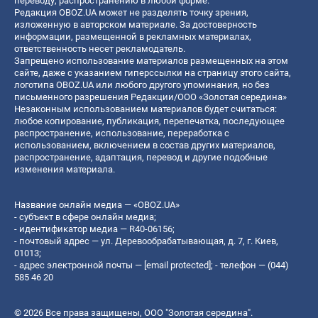
переводу, распространению в любой форме.
Редакция OBOZ.UA может не разделять точку зрения,
изложенную в авторском материале. За достоверность
информации, размещенной в рекламных материалах,
ответственность несет рекламодатель.
Запрещено использование материалов размещенных на этом
сайте, даже с указанием гиперссылки на страницу этого сайта,
логотипа OBOZ.UA или любого другого упоминания, но без
письменного разрешения Редакции/ООО «Золотая середина»
Незаконным использованием материалов будет считаться:
любое копирование, публикация, перепечатка, последующее
распространение, использование, переработка с
использованием, включением в состав других материалов,
распространение, адаптация, перевод и другие подобные
изменения материала.
Название онлайн медиа — «OBOZ.UA»
- субъект в сфере онлайн медиа;
- идентификатор медиа — R40-06156;
- почтовый адрес — ул. Деревообрабатывающая, д. 7, г. Киев,
01013;
- адрес электронной почты —
[email protected]
; - телефон — (044)
585 46 20
© 2026 Все права защищены, ООО "Золотая середина".