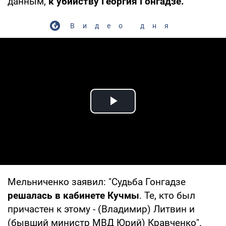
данным,
к убийству Георгия Гонгадзе.
Видео дня
Play Video
Мельниченко заявил: "Судьба Гонгадзе
решалась в кабинете Кучмы
. Те, кто был
причастен к этому - (Владимир) Литвин и
(бывший министр МВД Юрий) Кравченко".