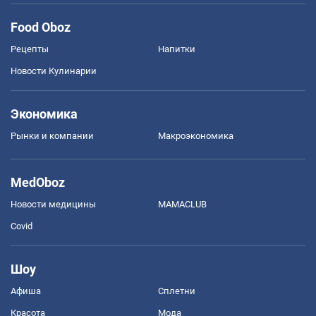
Food Oboz
Рецепты
Напитки
Новости Кулинарии
Экономика
Рынки и компании
Mакроэкономика
MedOboz
Новости медицины
MAMACLUB
Covid
Шоу
Афиша
Сплетни
Красота
Мода