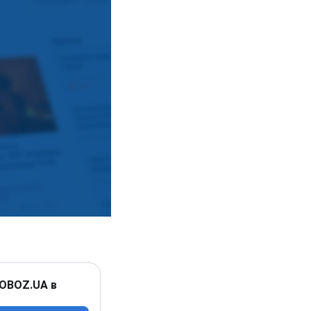
 OBOZ.UA в