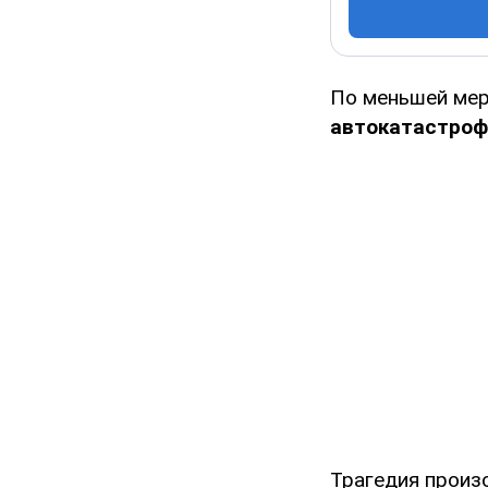
По меньшей мер
автокатастро
Трагедия произо