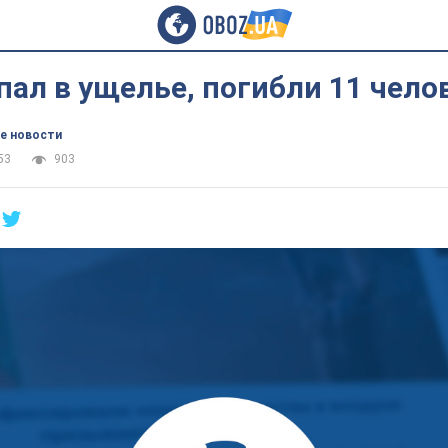
пал в ущелье, погибли 11 чело
е новости
53
903