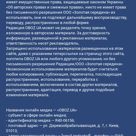
имеет имущественные права, защищаемые законом Украины
«Об авторских правах и смежных правах», никто не имеет права
без письменного разрешения ООО «Золотая середина» их
использовать, они не подлежат дальнейшему воспроизводству,
переводу, распространению в любой форме.
Редакция OBOZ.UA может не разделять точку зрения,
изложенную в авторском материале. За достоверность
информации, размещенной в рекламных материалах,
ответственность несет рекламодатель.
Запрещено использование материалов размещенных на этом
сайте, даже с указанием гиперссылки на страницу этого сайта,
логотипа OBOZ.UA или любого другого упоминания, но без
письменного разрешения Редакции/ООО «Золотая середина»
Незаконным использованием материалов будет считаться:
любое копирование, публикация, перепечатка, последующее
распространение, использование, переработка с
использованием, включением в состав других материалов,
распространение, адаптация, перевод и другие подобные
изменения материала.
Название онлайн медиа — «OBOZ.UA»
- субъект в сфере онлайн медиа;
- идентификатор медиа — R40-06156;
- почтовый адрес — ул. Деревообрабатывающая, д. 7, г. Киев,
01013;
- адрес электронной почты —
[email protected]
; - телефон — (044)