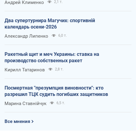
Андрей Клименко
2,1 т.
Два супертурнира Магучих: спортивній
календарь осени-2026
Александр Липенко
6,0 т.
Ракетный щит и меч Украины: ставка на
производство собственных ракет
Кирилл Татаринов
2,8 т.
Посмертная "презумпция виновности": кто
разрешил ТЦК судить погибших защитников
Марина Ставнійчук
6,5 т.
Все мнения