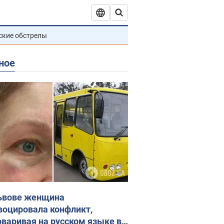
ские обстрелы
ное
ьвове женщина
воцировала конфликт,
оваривая на русском языке в