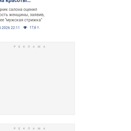
на красоты
рбил женщину
дник салона оценил
е химиотерапии,
ость женщины, заявив,
нее "мужская стрижка"
орелся скандал.
17,6 т.
8.2026 22:11