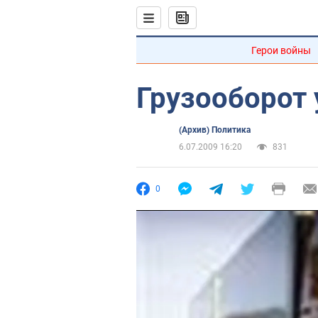
Герои войны
Грузооборот 
(Архив) Политика
6.07.2009 16:20
831
0