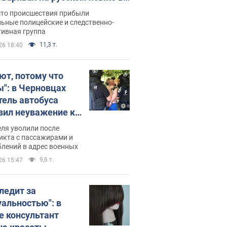
рутке: полиция составила
сто происшествия прибыли
нистративный протокол.
ьные полицейские и следственно-
тивная группа
о
11,3 т.
26 18:40
ют, потому что
ы": в Черновцах
тель автобуса
вил неуважение к
инским военным и
ля уволили после
тился за это.
икта с пассажирами и
лений в адрес военных
о
9,6 т.
26 15:47
следит за
уальностью": в
е консультант