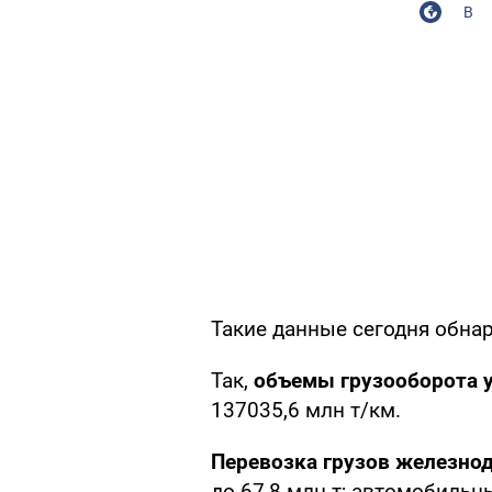
В
Такие данные сегодня обна
Так,
объемы грузооборота 
137035,6 млн т/км.
Перевозка грузов железно
до 67,8 млн т; автомобильны