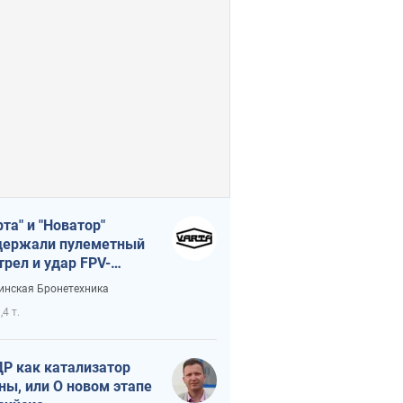
рта" и "Новатор"
ержали пулеметный
трел и удар FPV-
на, сохранив жизнь
инская Бронетехника
церу ВСУ
,4 т.
Р как катализатор
ны, или О новом этапе