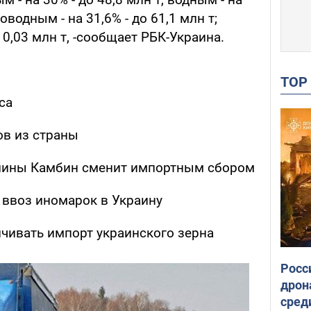
роводным - на 31,6% - до 61,1 млн т;
 0,03 млн т, -сообщает РБК-Украина.
TO
са
ов из страны
лины Камбин сменит импортным сбором
ввоз иномарок в Украину
ичивать импорт украинского зерна
Росс
дрон
сред