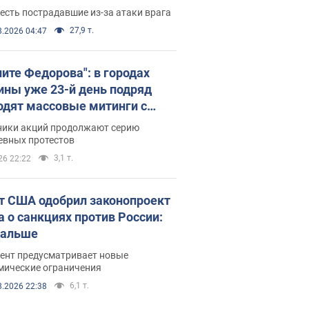
есть пострадавшие из-за атаки врага
27,9 т.
8.2026 04:47
ните Федорова": в городах
ины уже 23-й день подряд
одят массовые митинги с
атами. Фото и видео
ники акций продолжают серию
евных протестов
3,1 т.
26 22:22
т США одобрил законопроект
а о санкциях против России:
дальше
ент предусматривает новые
мические ограничения
6,1 т.
8.2026 22:38