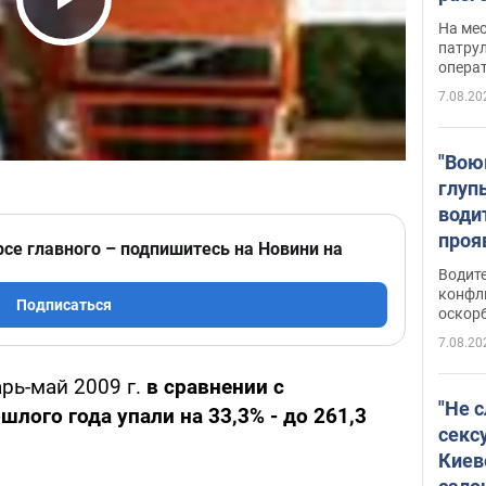
марш
Play Video
На ме
адми
патрул
опера
Виде
7.08.20
"Вою
глуп
води
проя
рсе главного – подпишитесь на Новини на
укра
Водите
попла
конфл
Подписаться
оскорб
Виде
7.08.20
рь-май 2009 г.
в сравнении с
"Не 
лого года упали на 33,3% - до 261,3
секс
Киев