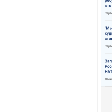
рес
кто
дик
Серг
"Мы
худ
сто
отч
Серг
рак
Зап
Рос
НАТ
Леон