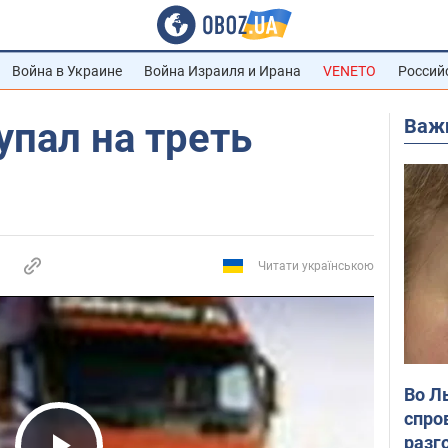
Война в Украине
Война Израиля и Ирана
VENETO
Россий
Важ
упал на треть
Читати українською
Во Л
спро
разг