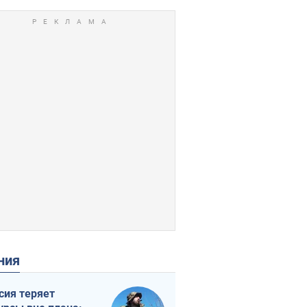
ения
сия теряет