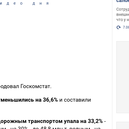
сало
идео дня
оско
Сотру
посл
внешн
что у 
разг
Фото
7.0
родовал Госкомстат.
уменьшились на 36,6%
и составили
дорожным транспортом упала на 33,2%
-
м - на 30% - до 48,8 млн т, водным - на