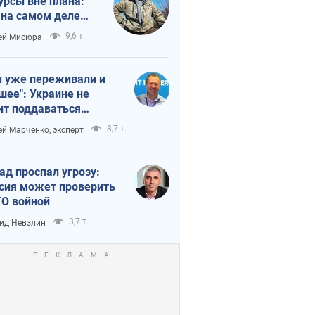
урсы вне плана:
 на самом деле
тует темп войны
9,6 т.
ей Мисюра
 уже переживали и
шее": Украине не
ит поддаваться
аянию из-за
8,7 т.
ей Марченко, эксперт
етного террора
ад проспал угрозу:
сия может проверить
О войной
3,7 т.
ид Невзлин