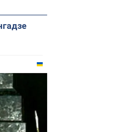
нгадзе