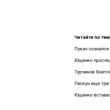
Читайте по тем
Пукач сознался 
Ющенко прослед
Турчинов боитс
Пискун еще три 
Ющенко вставил