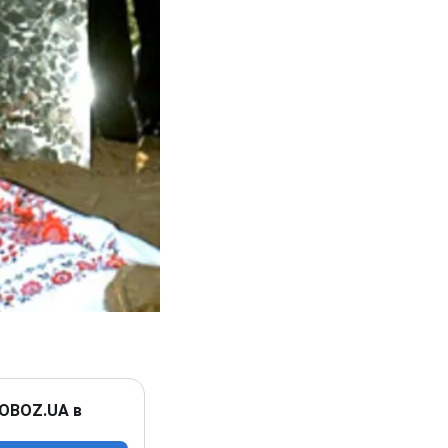
 OBOZ.UA в