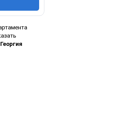
артамента
казать
 Георгия