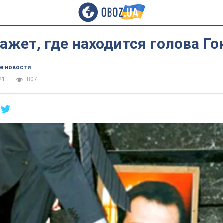
ажет, где находится голова Го
е новости
21
807