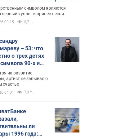
 не рассказывают в школе
арственным символом являются
 первый куплет и припев песни
5,7 т.
26 09:15
сандру
мареву – 53: что
стно о трех детях
-символа 90-х и
они выглядят
тря на развитие
ы, артист не забывал о
м счастье
7,3 т.
26 04:01
иватБанке
казали,
твительны ли
ары 1996 года: