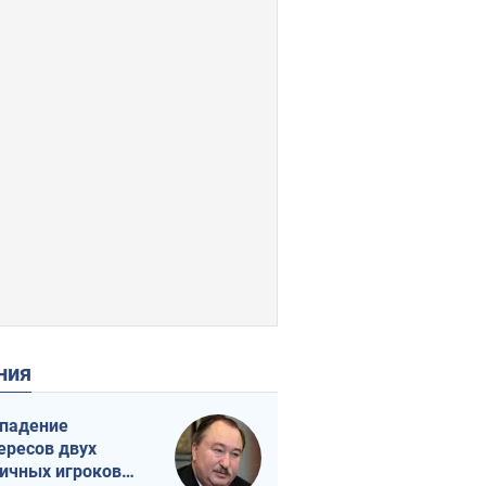
ения
падение
ересов двух
ичных игроков