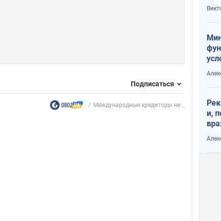
или
Викт
Тра
Мин
фун
усл
вое
Алек
Подписаться
Рек
Международные кредиторы не...
и, 
вра
Диа
Алек
тре