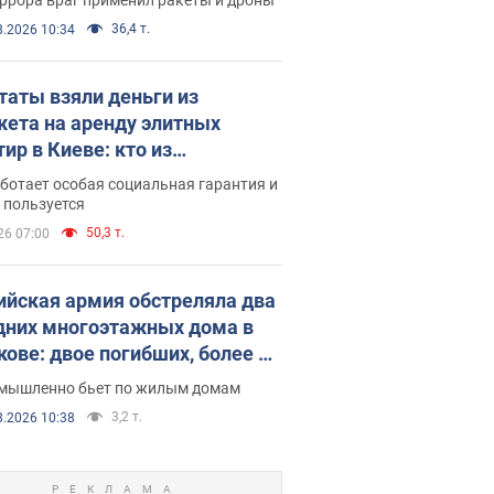
36,4 т.
8.2026 10:34
таты взяли деньги из
ета на аренду элитных
ир в Киеве: кто из
аментариев просил средства
ботает особая социальная гарантия и
е поселился
 пользуется
50,3 т.
26 07:00
ийская армия обстреляла два
дних многоэтажных дома в
кове: двое погибших, более 20
радавших
умышленно бьет по жилым домам
3,2 т.
8.2026 10:38