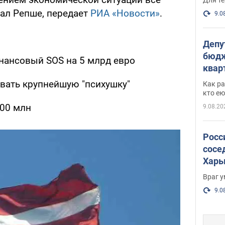
зал Репше, передает
РИА «Новости»
.
9.0
Депу
бюдж
нансовый SOS на 5 млрд евро
кварт
парл
вать крупнейшую "психушку"
Как ра
и гд
кто ею
100 млн
9.08.20
Росс
сосе
Харь
пост
Враг 
9.0