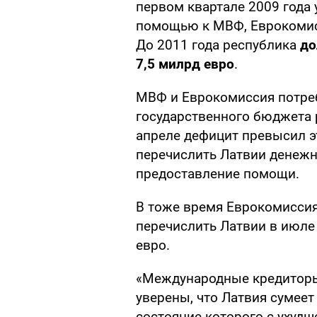
первом квартале 2009 года 
помощью к МВФ, Еврокомис
До 2011 года республика
до
7,5 милрд евро
.
МВФ и Еврокомиссия потре
государственного бюджета 
апреле дефицит превысил э
перечислить Латвии денежн
предоставление помощи.
В тоже время Еврокомиссия
перечислить Латвии в июле
евро.
«Международные кредиторы
уверены, что Латвия сумее
состояние которого с ухуд