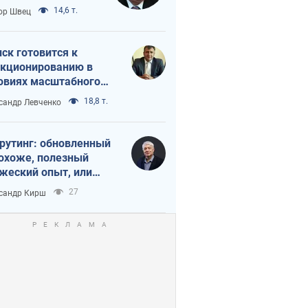
 тайный план
14,6 т.
ор Швец
мпа и Путина?
ск готовится к
кционированию в
овиях масштабного
нного кризиса
18,8 т.
сандр Левченко
рутинг: обновленный
похоже, полезный
жеский опыт, или
лектика
27
сандр Кирш
бовательной трусости