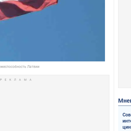
Мн
Сов
инт
цин