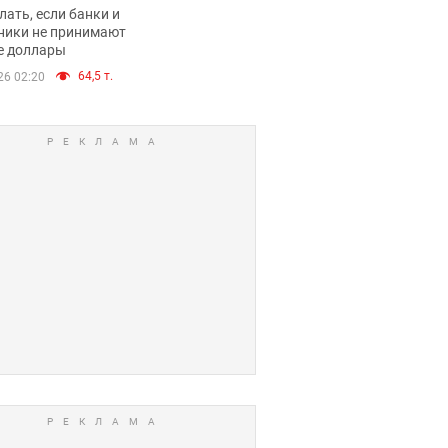
имают ли
лать, если банки и
нники и банки
ники не принимают
е доллары
е купюры
64,5 т.
26 02:20