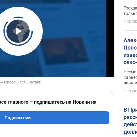
этом
Госуд
только
9.08.20
Play Video
Алек
Поно
изве
секс
как 
Несмо
карьер
лично
9.08.20
рсе главного – подпишитесь на Новини на
В Пр
расс
Подписаться
дейс
долл