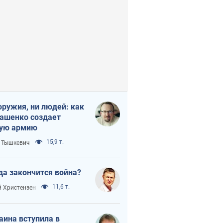
оружия, ни людей: как
ашенко создает
ую армию
15,9 т.
 Тышкевич
да закончится война?
11,6 т.
 Христензен
аина вступила в