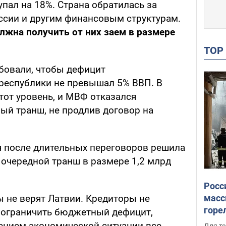
упал на 18%. Страна обратилась за
сии и другим финансовым структурам.
лжна получить от них заем в размере
TO
бовали, чтобы дефицит
республики не превышал 5% ВВП. В
тот уровень, и МВФ отказался
ый транш, не продлив договор на
 после длительных переговоров решила
 очередной транш в размере 1,2 млрд
Росс
масс
 не верят Латвии. Кредиторы не
горе
т ограничить бюджетный дефицит,
есть
шением экономической ситуации все
Для те