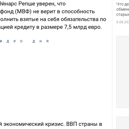
прин
йнарс Репше уверен, что
Что де
обме
обмен
онд (МВФ) не верит в способность
стары
таки
олнить взятые на себя обязательства по
9.08.20
ией кредиту в размере 7,5 млрд евро.
идео дня
 экономический кризис. ВВП страны в