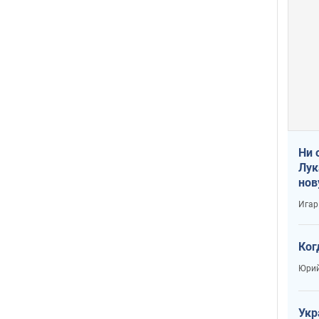
Ни 
Лук
нов
Игар
Ког
Юрий
Укр