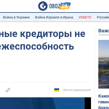
Война в Украине
Война Израиля и Ирана
VENETO
Россий
Важ
ные кредиторы не
тежеспособность
Читати українською
Како
гимн
боял