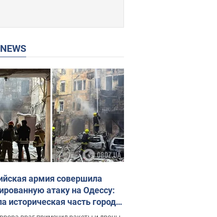
P NEWS
ийская армия совершила
ированную атаку на Одессу:
ла историческая часть города,
 пострадавшие. Фото и видео
ррора враг применил ракеты и дроны