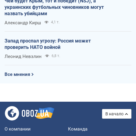
Чей будет Крым, тот и победит (NSJ), а
украинских футбольных чиновников могут
назвать убийцами
Александр Кирш
4,1 т.
Запад проспал угрозу: Россия может
проверить НАТО войной
Леонид Невзлин
6,8 т.
Все мнения
В начало
О компании
Команда