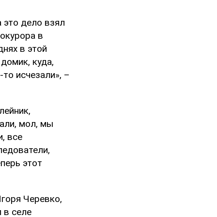
а это дело взял
рокурора в
днях в этой
домик, куда,
-то исчезали», –
лейник,
али, мол, мы
, все
ледователи,
еперь этот
Игоря Черевко,
 в селе