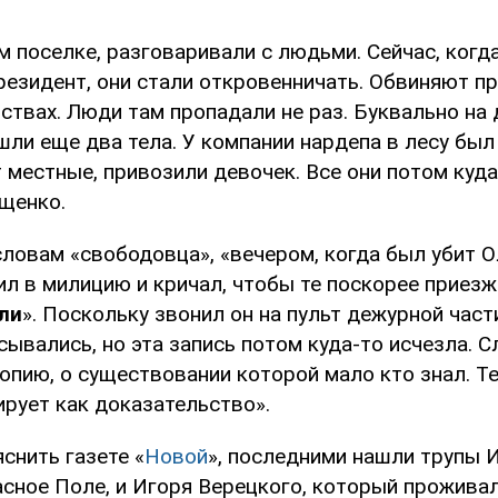
 поселке, разговаривали с людьми. Сейчас, когд
резидент, они стали откровенничать. Обвиняют п
ствах. Люди там пропадали не раз. Буквально на 
ли еще два тела. У компании нардепа в лесу был 
местные, привозили девочек. Все они потом куда
щенко.
словам «свободовца», «вечером, когда был убит О
л в милицию и кричал, чтобы те поскорее приезж
ли
». Поскольку звонил он на пульт дежурной части
ывались, но эта запись потом куда-то исчезла. С
опию, о существовании которой мало кто знал. Т
ирует как доказательство».
снить газете «
Новой
», последними нашли трупы 
асное Поле, и Игоря Верецкого, который проживал