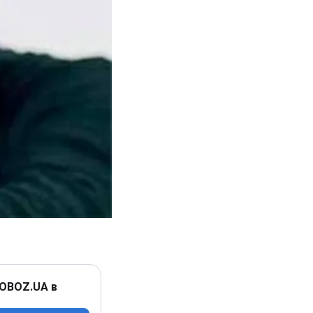
 OBOZ.UA в