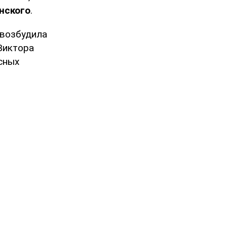
нского
.
 возбудила
Виктора
сных