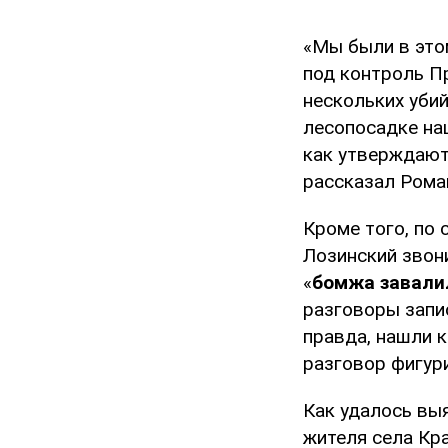
«Мы были в этом
под контроль П
нескольких убий
лесопосадке наш
как утверждают 
рассказал Рома
Кроме того, по 
Лозинский звони
«
бомжа завали
разговоры запис
правда, нашли к
разговор фигур
Как удалось выя
жителя села Кр