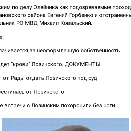
ским по делу Олейника как подозреваемые проход
ановского района Евгений Горбенко и отстраненн
льник РО МВД Михаил Ковальский.
е:
лачивается за неоформленную собственность
дет "крови" Лозинского. ДОКУМЕНТЫ
 от Рады отдать Лозинского под суд
естилась от Лозинского
е встречи с Лозинским похоронили без ноги