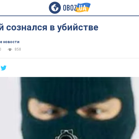
 сознался в убийстве
е новости
0
858