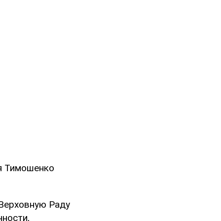
ия Тимошенко
 Верховную Раду
нности,