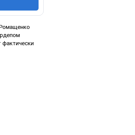
 Ромащенко
ардепом
т фактически